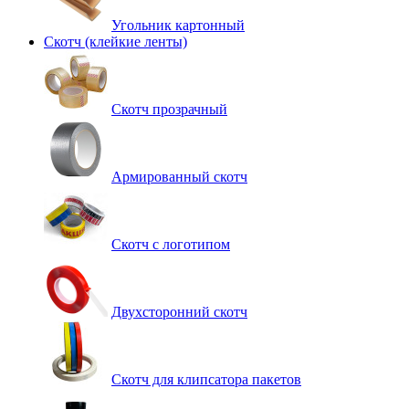
Угольник картонный
Скотч (клейкие ленты)
Cкотч прозрачный
Армированный скотч
Скотч с логотипом
Двухсторонний скотч
Скотч для клипсатора пакетов