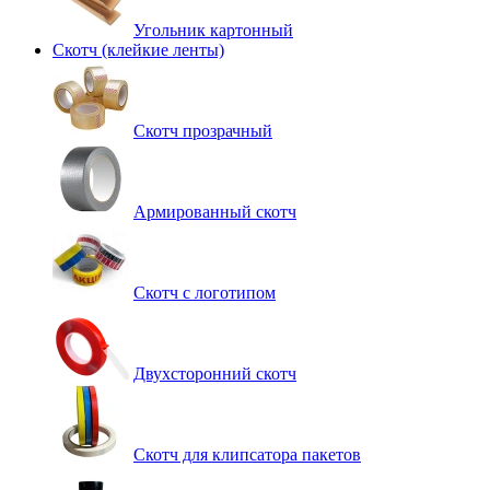
Угольник картонный
Скотч (клейкие ленты)
Cкотч прозрачный
Армированный скотч
Скотч с логотипом
Двухсторонний скотч
Скотч для клипсатора пакетов