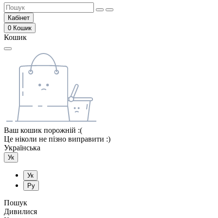
Кабінет
0
Кошик
Кошик
Ваш кошик порожній :(
Це ніколи не пізно виправити :)
Українська
Ук
Ук
Ру
Пошук
Дивилися