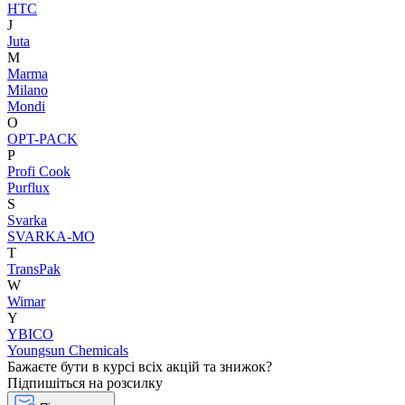
HTC
J
Juta
M
Marma
Milano
Mondi
O
OPT-PACK
P
Profi Cook
Purflux
S
Svarka
SVARKA-MO
T
TransPak
W
Wimar
Y
YBICO
Youngsun Chemicals
Бажаєте бути в курсі всіх акцій та знижок?
Підпишіться на розсилку