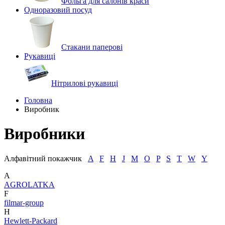
Фольга для салонів краси
Одноразовий посуд
Стакани паперові
Рукавиці
Нітрилові рукавиці
Головна
Виробник
Виробники
Алфавітний покажчик
A
F
H
J
M
O
P
S
T
W
Y
A
AGROLATKA
F
filmar-group
H
Hewlett-Packard