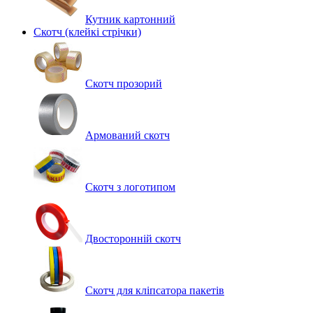
Кутник картонний
Скотч (клейкі стрічки)
Скотч прозорий
Армований скотч
Скотч з логотипом
Двосторонній скотч
Скотч для кліпсатора пакетів