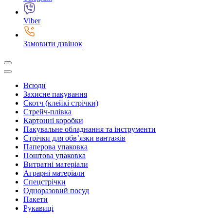
Viber
Замовити дзвінок
Всюди
Захисне пакування
Скотч (клейкі стрічки)
Стрейч-плівка
Картонні коробки
Пакувальне обладнання та інструменти
Стрічки для обв’язки вантажів
Паперова упаковка
Поштова упаковка
Витратні матеріали
Аграрні матеріали
Спецстрічки
Одноразовий посуд
Пакети
Рукавиці