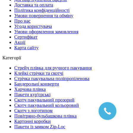
Доставка та оплата
Політика конфіденційності
Умови повернення та обміну
Про нас
Угода користувача
Умови оформлення замовлення
Сертифікат
Акції
Карта сайту
Категорії
Стрейч плівка для ручного пакування
Клейкі стрічки та скотчі
Стрічка пакувальна поліпропіленова
Бандерольні конверти
Харчова плівка
Пакети кур'єрські
Cкотч пакувальний прозорий
Скотч пакувальний кольоровий
Cкотч з логотипом
Повітряно-бульбашкова плівка
Картонні коробки
Пакети із замком Zip-Loc