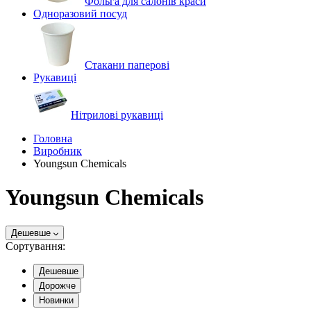
Фольга для салонів краси
Одноразовий посуд
Стакани паперові
Рукавиці
Нітрилові рукавиці
Головна
Виробник
Youngsun Chemicals
Youngsun Chemicals
Дешевше
Сортування:
Дешевше
Дорожче
Новинки