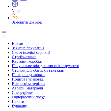
Viber
Замовити дзвінок
Всюди
Захисне пакування
Скотч (клейкі стрічки)
Стрейч-плівка
Картонні коробки
Пакувальне обладнання та інструменти
Стрічки для обв’язки вантажів
Паперова упаковка
Поштова упаковка
Витратні матеріали
Аграрні матеріали
Спецстрічки
Одноразовий посуд
Пакети
Рукавиці