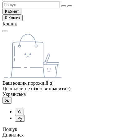
Кабінет
0
Кошик
Кошик
Ваш кошик порожній :(
Це ніколи не пізно виправити :)
Українська
Ук
Ук
Ру
Пошук
Дивилися