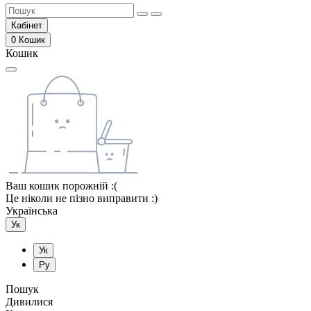
Кабінет
0
Кошик
Кошик
Ваш кошик порожній :(
Це ніколи не пізно виправити :)
Українська
Ук
Ук
Ру
Пошук
Дивилися