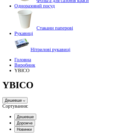
Фольга для салонів краси
Одноразовий посуд
Стакани паперові
Рукавиці
Нітрилові рукавиці
Головна
Виробник
YBICO
YBICO
Дешевше
Сортування:
Дешевше
Дорожче
Новинки