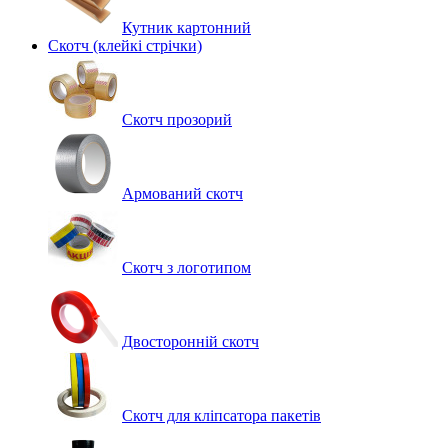
Кутник картонний
Скотч (клейкі стрічки)
Скотч прозорий
Армований скотч
Скотч з логотипом
Двосторонній скотч
Скотч для кліпсатора пакетів