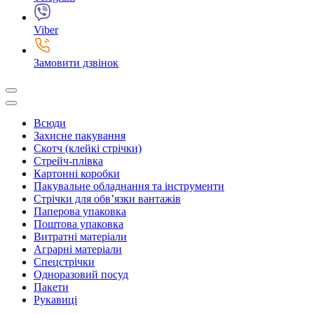
Viber
Замовити дзвінок
Всюди
Захисне пакування
Скотч (клейкі стрічки)
Стрейч-плівка
Картонні коробки
Пакувальне обладнання та інструменти
Стрічки для обв’язки вантажів
Паперова упаковка
Поштова упаковка
Витратні матеріали
Аграрні матеріали
Спецстрічки
Одноразовий посуд
Пакети
Рукавиці