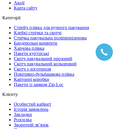
Акції
Карта сайту
Категорії
Стрейч плівка для ручного пакування
Клейкі стрічки та скотчі
Стрічка пакувальна поліпропіленова
Бандерольні конверти
Харчова плівка
Пакети кур'єрські
Cкотч пакувальний прозорий
Скотч пакувальний кольоровий
Cкотч з логотипом
Повітряно-бульбашкова плівка
Картонні коробки
Пакети із замком Zip-Loc
Клієнту
Особистий кабінет
Історія замовлень
Закладки
Розсилка
Зворотній зв’язок