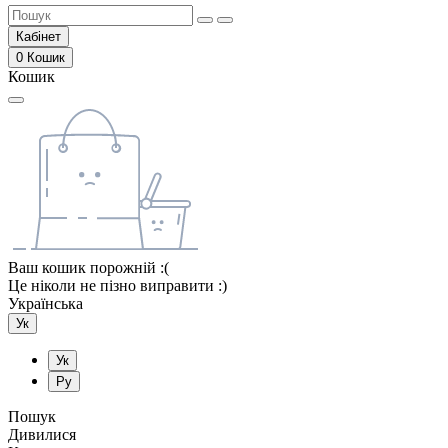
Кабінет
0
Кошик
Кошик
Ваш кошик порожній :(
Це ніколи не пізно виправити :)
Українська
Ук
Ук
Ру
Пошук
Дивилися