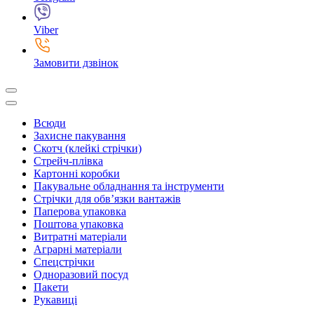
Viber
Замовити дзвінок
Всюди
Захисне пакування
Скотч (клейкі стрічки)
Стрейч-плівка
Картонні коробки
Пакувальне обладнання та інструменти
Стрічки для обв’язки вантажів
Паперова упаковка
Поштова упаковка
Витратні матеріали
Аграрні матеріали
Спецстрічки
Одноразовий посуд
Пакети
Рукавиці