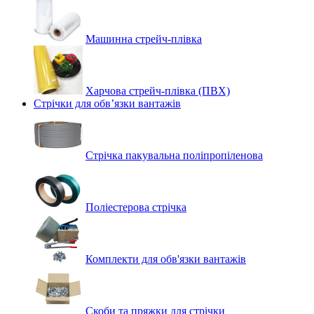
Машинна стрейч‑плівка
Харчова стрейч-плівка (ПВХ)
Стрічки для обв’язки вантажів
Стрічка пакувальна поліпропіленова
Поліестерова стрічка
Комплекти для обв'язки вантажів
Скоби та пряжки для стрічки