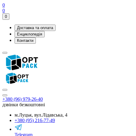
0
0
0
Доставка та оплата
Енциклопедія
Контакти
+380 (96) 979-26-40
дзвінки безкоштовні
м.Луцьк, вул.Лідавська, 4
+380 (95) 216-77-49
Telegram