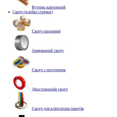
Кутник картонний
Скотч (клейкі стрічки)
Скотч прозорий
Армований скотч
Скотч з логотипом
Двосторонній скотч
Скотч для кліпсатора пакетів