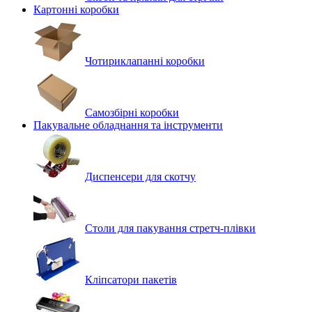
Картонні коробки
Чотириклапанні коробки
Самозбірні коробки
Пакувальне обладнання та інструменти
Диспенсери для скотчу
Столи для пакування стретч-плівки
Кліпсатори пакетів