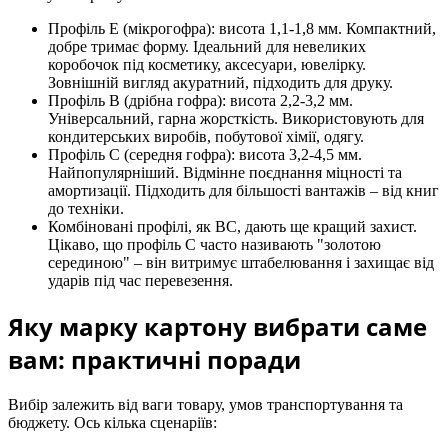
Профіль Е (мікрогофра): висота 1,1-1,8 мм. Компактний,
добре тримає форму. Ідеальний для невеликих
коробочок під косметику, аксесуари, ювелірку.
Зовнішній вигляд акуратний, підходить для друку.
Профіль В (дрібна гофра): висота 2,2-3,2 мм.
Універсальний, гарна жорсткість. Використовують для
кондитерських виробів, побутової хімії, одягу.
Профіль С (середня гофра): висота 3,2-4,5 мм.
Найпопулярніший. Відмінне поєднання міцності та
амортизації. Підходить для більшості вантажів – від книг
до техніки.
Комбіновані профілі, як ВС, дають ще кращий захист.
Цікаво, що профіль С часто називають "золотою
серединою" – він витримує штабелювання і захищає від
ударів під час перевезення.
Яку марку картону вибрати саме
вам: практичні поради
Вибір залежить від ваги товару, умов транспортування та
бюджету. Ось кілька сценаріїв: