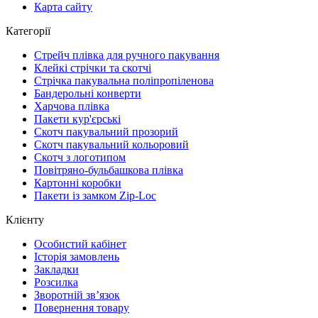
Карта сайту
Категорії
Стрейч плівка для ручного пакування
Клейкі стрічки та скотчі
Стрічка пакувальна поліпропіленова
Бандерольні конверти
Харчова плівка
Пакети кур'єрські
Cкотч пакувальний прозорий
Скотч пакувальний кольоровий
Cкотч з логотипом
Повітряно-бульбашкова плівка
Картонні коробки
Пакети із замком Zip-Loc
Клієнту
Особистий кабінет
Історія замовлень
Закладки
Розсилка
Зворотній зв’язок
Повернення товару