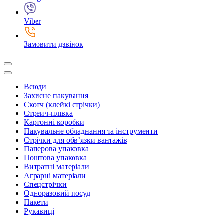
Viber
Замовити дзвінок
Всюди
Захисне пакування
Скотч (клейкі стрічки)
Стрейч-плівка
Картонні коробки
Пакувальне обладнання та інструменти
Стрічки для обв’язки вантажів
Паперова упаковка
Поштова упаковка
Витратні матеріали
Аграрні матеріали
Спецстрічки
Одноразовий посуд
Пакети
Рукавиці