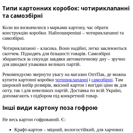
Типи картонних коробок: чотириклапанні
та самозбірні
Коли ви визначилися з марками картону, час обрати
конструкцію коробки. Найпоширеніші – чотириклапанні та
самозбірні.
Чотириклапанні – класика. Вони надійні, легко заклеюються
скотчем. Підходять для більшості товарів. Самозбірні
збираються за секунди завдяки автоматичному дну – зручно
для швидкої упаковки великих партій.
Рекомендуємо звернути увагу на магазин ОптПак, де можна
купити картонні коробки
чотириклапанні
і
самозбірні
. Там
широкий вибір розмірів, якісний картон і вигідні ціни як для
опту, так і для невеликих партій. Доставка по всій Україні,
допомагають з підбором під конкретний товар.
Інші види картону поза гофрою
Не весь картон гофрований. Є:
Крафт-картон – міцний, вологостійкий, для харчових