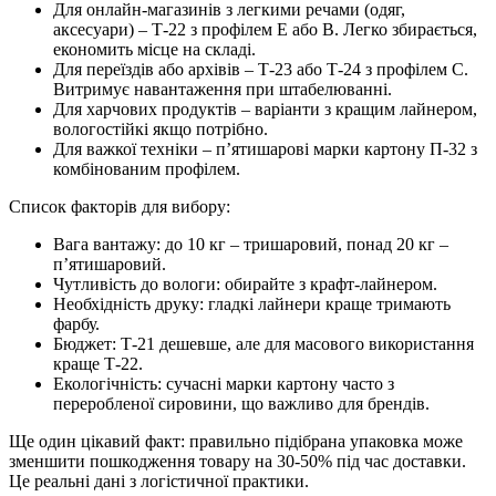
Для онлайн-магазинів з легкими речами (одяг,
аксесуари) – Т-22 з профілем Е або В. Легко збирається,
економить місце на складі.
Для переїздів або архівів – Т-23 або Т-24 з профілем С.
Витримує навантаження при штабелюванні.
Для харчових продуктів – варіанти з кращим лайнером,
вологостійкі якщо потрібно.
Для важкої техніки – п’ятишарові марки картону П-32 з
комбінованим профілем.
Список факторів для вибору:
Вага вантажу: до 10 кг – тришаровий, понад 20 кг –
п’ятишаровий.
Чутливість до вологи: обирайте з крафт-лайнером.
Необхідність друку: гладкі лайнери краще тримають
фарбу.
Бюджет: Т-21 дешевше, але для масового використання
краще Т-22.
Екологічність: сучасні марки картону часто з
переробленої сировини, що важливо для брендів.
Ще один цікавий факт: правильно підібрана упаковка може
зменшити пошкодження товару на 30-50% під час доставки.
Це реальні дані з логістичної практики.