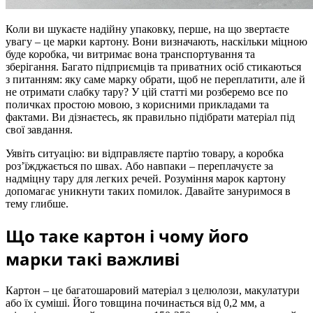
Коли ви шукаєте надійну упаковку, перше, на що звертаєте
увагу – це марки картону. Вони визначають, наскільки міцною
буде коробка, чи витримає вона транспортування та
зберігання. Багато підприємців та приватних осіб стикаються
з питанням: яку саме марку обрати, щоб не переплатити, але й
не отримати слабку тару? У цій статті ми розберемо все по
поличках простою мовою, з корисними прикладами та
фактами. Ви дізнаєтесь, як правильно підібрати матеріал під
свої завдання.
Уявіть ситуацію: ви відправляєте партію товару, а коробка
роз’їжджається по швах. Або навпаки – переплачуєте за
надміцну тару для легких речей. Розуміння марок картону
допомагає уникнути таких помилок. Давайте зануримося в
тему глибше.
Що таке картон і чому його
марки такі важливі
Картон – це багатошаровий матеріал з целюлози, макулатури
або їх суміші. Його товщина починається від 0,2 мм, а