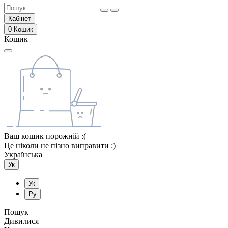
Кабінет
0
Кошик
Кошик
Ваш кошик порожній :(
Це ніколи не пізно виправити :)
Українська
Ук
Ук
Ру
Пошук
Дивилися