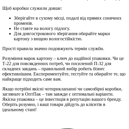
Щоб коробки служили довше:
Зберігайте в сухому місці, подалі від прямих сонячних
променів.
Не ставте на вологу підлогу.
Для довгострокового зберігання обирайте марки
картону з вищою вологостійкістю.
Прості правила значно подовжують термін служби.
Розуміння марок картону – ключ до надійної упаковки. Чи це
Т-22 для повсякденних потреб, чи посилений П-32 для
складних завдань – правильний вибір робить бізнес
ефективнішим. Експериментуйте, тестуйте та обирайте те, що
найкраще підходить саме вам.
Якщо потрібні якісні чотириклапанні чи самозбірні коробки,
загляньте в ОптПак – там завжди є оптимальні варіанти.
Якісна упаковка – це інвестиція в репутацію вашого бренду.
Оберіть розумно, і ваші товари дійдуть до клієнтів в
ідеальному стані!