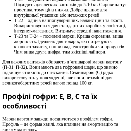
Підходить для легких вантажів до 5-10 кг. Сировина тут
простіша, тому ціна нижча. Добре працює для
внутрішньої упаковки або нетяжких речей.
Т-22 – один з найпопулярніших. Баланс ціни та якості.
Використовується для стандартних коробок у логістиці,
інтернет-магазинах. Витримує середні навантаження.
Т-23 та Т-24 – посилені марки. Краща сировина, вища
жорсткість. Ідеально для товарів, які потребують
кращого захисту, наприклад, електроніки чи продуктів.
Чим вища друга цифра, тим якісніші лайнери.
Для важчих вантажів обирають п’ятишарові марки картону
(П-31, П-32). Вони мають два гофровані шари, що значно
підвищує стійкість до стискання. Семишарові (С) рідко
використовують у повсякденні, але вони незамінні для
великогабаритних речей вагою понад 100 кг.
Профілі гофри: Е, В, С та їх
особливості
Марки картону завжди поєднуються з профілем гофри.
Профіль – це форма хвилі, яка впливає на амортизацію та
висоту матеріалу.