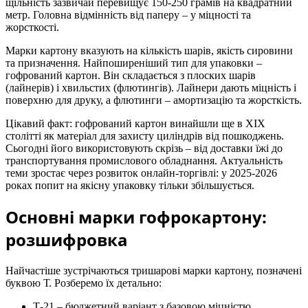
щільність зазвичай перевищує 150-250 грамів на квадратний
метр. Головна відмінність від паперу – у міцності та
жорсткості.
Марки картону вказують на кількість шарів, якість сировини
та призначення. Найпоширеніший тип для упаковки –
гофрований картон. Він складається з плоских шарів
(лайнерів) і хвильстих (флютингів). Лайнери дають міцність і
поверхню для друку, а флютинги – амортизацію та жорсткість.
Цікавий факт: гофрований картон винайшли ще в XIX
столітті як матеріал для захисту циліндрів від пошкоджень.
Сьогодні його використовують скрізь – від доставки їжі до
транспортування промислового обладнання. Актуальність
теми зростає через розвиток онлайн-торгівлі: у 2025-2026
роках попит на якісну упаковку тільки збільшується.
Основні марки гофрокартону:
розшифровка
Найчастіше зустрічаються тришарові марки картону, позначені
буквою Т. Розберемо їх детально:
Т-21 – бюджетний варіант з базовою міцністю.