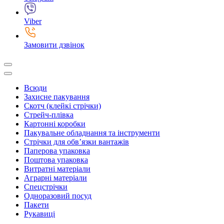
Viber
Замовити дзвінок
Всюди
Захисне пакування
Скотч (клейкі стрічки)
Стрейч-плівка
Картонні коробки
Пакувальне обладнання та інструменти
Стрічки для обв’язки вантажів
Паперова упаковка
Поштова упаковка
Витратні матеріали
Аграрні матеріали
Спецстрічки
Одноразовий посуд
Пакети
Рукавиці