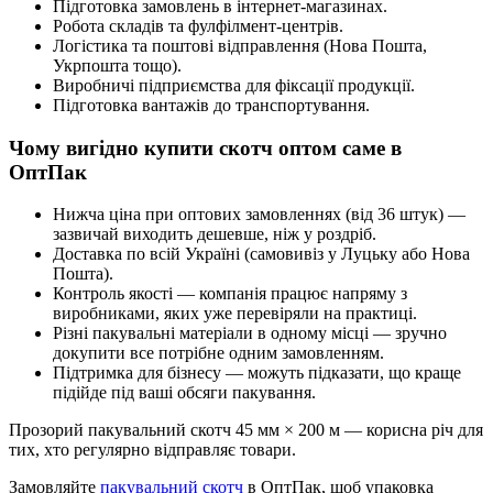
Підготовка замовлень в інтернет-магазинах.
Робота складів та фулфілмент-центрів.
Логістика та поштові відправлення (Нова Пошта,
Укрпошта тощо).
Виробничі підприємства для фіксації продукції.
Підготовка вантажів до транспортування.
Чому вигідно купити скотч оптом саме в
ОптПак
Нижча ціна при оптових замовленнях (від 36 штук) —
зазвичай виходить дешевше, ніж у роздріб.
Доставка по всій Україні (самовивіз у Луцьку або Нова
Пошта).
Контроль якості — компанія працює напряму з
виробниками, яких уже перевіряли на практиці.
Різні пакувальні матеріали в одному місці — зручно
докупити все потрібне одним замовленням.
Підтримка для бізнесу — можуть підказати, що краще
підійде під ваші обсяги пакування.
Прозорий пакувальний скотч 45 мм × 200 м — корисна річ для
тих, хто регулярно відправляє товари.
Замовляйте
пакувальний скотч
в ОптПак, щоб упаковка