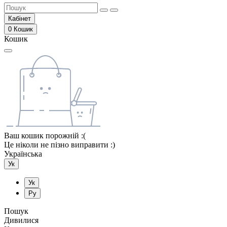
Кабінет
0
Кошик
Кошик
Ваш кошик порожній :(
Це ніколи не пізно виправити :)
Українська
Ук
Ук
Ру
Пошук
Дивилися