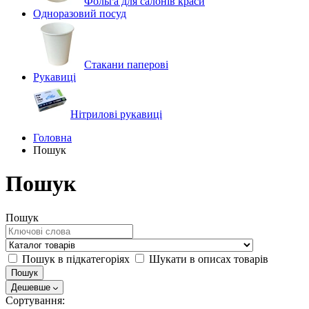
Фольга для салонів краси
Одноразовий посуд
Стакани паперові
Рукавиці
Нітрилові рукавиці
Головна
Пошук
Пошук
Пошук
Пошук в підкатегоріях
Шукати в описах товарів
Дешевше
Сортування: