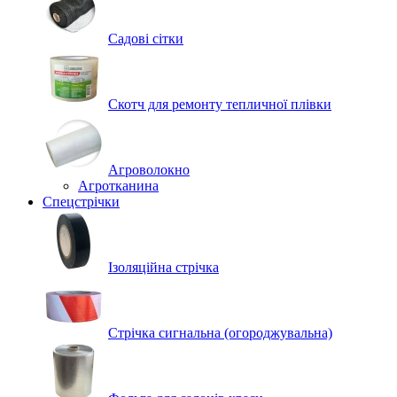
Садові сітки
Скотч для ремонту тепличної плівки
Агроволокно
Агротканина
Спецстрічки
Ізоляційна стрічка
Стрічка сигнальна (огороджувальна)