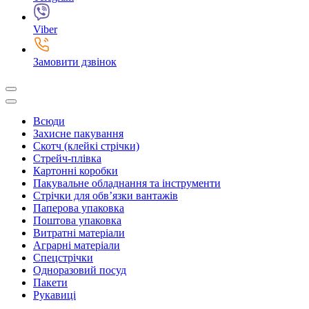
Viber
Замовити дзвінок
Всюди
Захисне пакування
Скотч (клейкі стрічки)
Стрейч-плівка
Картонні коробки
Пакувальне обладнання та інструменти
Стрічки для обв’язки вантажів
Паперова упаковка
Поштова упаковка
Витратні матеріали
Аграрні матеріали
Спецстрічки
Одноразовий посуд
Пакети
Рукавиці