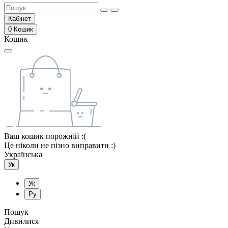
Кабінет
0
Кошик
Кошик
Ваш кошик порожній :(
Це ніколи не пізно виправити :)
Українська
Ук
Ук
Ру
Пошук
Дивилися