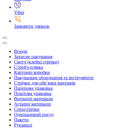
Viber
Замовити дзвінок
Всюди
Захисне пакування
Скотч (клейкі стрічки)
Стрейч-плівка
Картонні коробки
Пакувальне обладнання та інструменти
Стрічки для обв’язки вантажів
Паперова упаковка
Поштова упаковка
Витратні матеріали
Аграрні матеріали
Спецстрічки
Одноразовий посуд
Пакети
Рукавиці