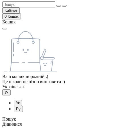
Кабінет
0
Кошик
Кошик
Ваш кошик порожній :(
Це ніколи не пізно виправити :)
Українська
Ук
Ук
Ру
Пошук
Дивилися