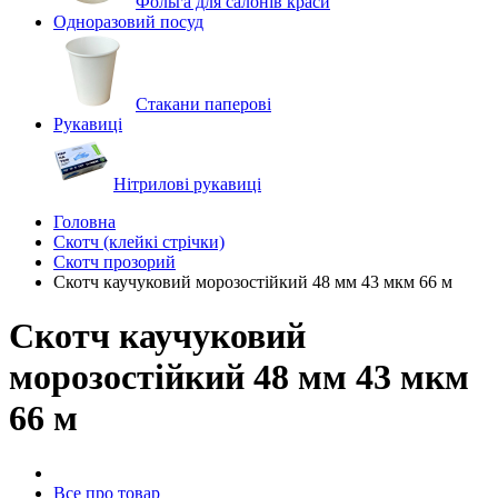
Фольга для салонів краси
Одноразовий посуд
Стакани паперові
Рукавиці
Нітрилові рукавиці
Головна
Скотч (клейкі стрічки)
Скотч прозорий
Скотч каучуковий морозостійкий 48 мм 43 мкм 66 м
Скотч каучуковий
морозостійкий 48 мм 43 мкм
66 м
Все про товар