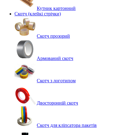
Кутник картонний
Скотч (клейкі стрічки)
Скотч прозорий
Армований скотч
Скотч з логотипом
Двосторонній скотч
Скотч для кліпсатора пакетів