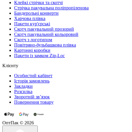
Клейкі стрічки та скотчі
Стрічка пакувальна поліпропіленова
Бандерольні конверти
Харчова плівка
Пакети кур'єрські
Cкотч пакувальний прозорий
Скотч пакувальний кольоровий
Cкотч з логотипом
Повітряно-бульбашкова плівка
Картонні коробки
Пакети із замком Zip-Loc
Клієнту
Особистий кабінет
Історія замовлень
Закладки
Розсилка
Зворотній зв’язок
Повернення товару
ОптПак © 2026