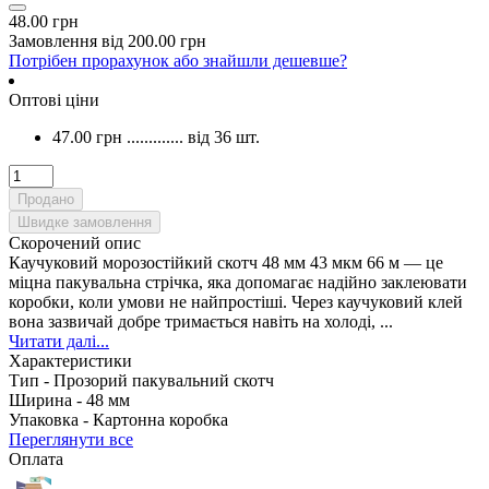
48.00 грн
Замовлення від 200.00 грн
Потрібен прорахунок або знайшли дешевше?
Оптові ціни
47.00 грн
.............
від 36 шт.
Продано
Швидке замовлення
Скорочений опис
Каучуковий морозостійкий скотч 48 мм 43 мкм 66 м — це
міцна пакувальна стрічка, яка допомагає надійно заклеювати
коробки, коли умови не найпростіші. Через каучуковий клей
вона зазвичай добре тримається навіть на холоді, ...
Читати далі...
Характеристики
Тип -
Прозорий пакувальний скотч
Ширина -
48 мм
Упаковка -
Картонна коробка
Переглянути все
Оплата