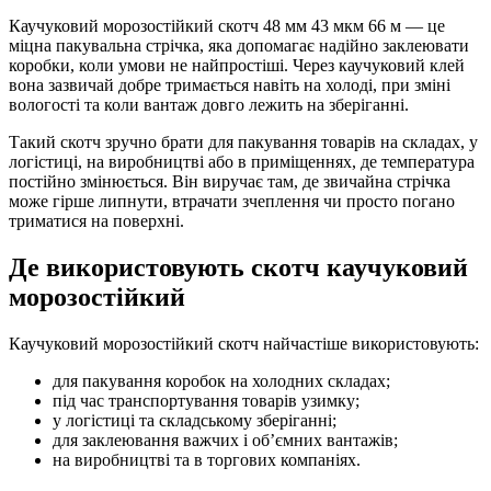
Каучуковий морозостійкий скотч 48 мм 43 мкм 66 м — це
міцна пакувальна стрічка, яка допомагає надійно заклеювати
коробки, коли умови не найпростіші. Через каучуковий клей
вона зазвичай добре тримається навіть на холоді, при зміні
вологості та коли вантаж довго лежить на зберіганні.
Такий скотч зручно брати для пакування товарів на складах, у
логістиці, на виробництві або в приміщеннях, де температура
постійно змінюється. Він виручає там, де звичайна стрічка
може гірше липнути, втрачати зчеплення чи просто погано
триматися на поверхні.
Де використовують скотч каучуковий
морозостійкий
Каучуковий морозостійкий скотч найчастіше використовують:
для пакування коробок на холодних складах;
під час транспортування товарів узимку;
у логістиці та складському зберіганні;
для заклеювання важчих і об’ємних вантажів;
на виробництві та в торгових компаніях.