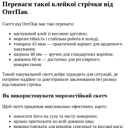
Переваги такої клейкої стрічки від
ОптПак
Скотч від ОптПак має такі переваги:
каучуковий клей із високою адгезією;
морозостійкість і стабільна робота в холоді;
товщина 43 мкм — практичний варіант для щоденного
пакування;
ширина 48 мм — зручно для стандартних коробок;
довжина 66 м — достатньо для регулярного
використання.
Такий пакувальний скотч добре підходить для ситуацій, де
потрібне надійне та довготривале заклеювання без ризику
відставання стрічки.
Як використовувати морозостійкий скотч
Щоб скотч працював максимально ефективно, варто:
наносити його на суху та чисту поверхню;
щільно притискати по всій довжині шва;
використовувати для коробок середньої та високої ваги;