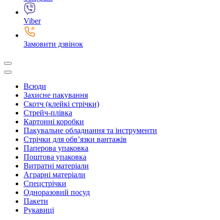
Viber
Замовити дзвінок
Всюди
Захисне пакування
Скотч (клейкі стрічки)
Стрейч-плівка
Картонні коробки
Пакувальне обладнання та інструменти
Стрічки для обв’язки вантажів
Паперова упаковка
Поштова упаковка
Витратні матеріали
Аграрні матеріали
Спецстрічки
Одноразовий посуд
Пакети
Рукавиці