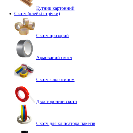
Кутник картонний
Скотч (клейкі стрічки)
Скотч прозорий
Армований скотч
Скотч з логотипом
Двосторонній скотч
Скотч для кліпсатора пакетів