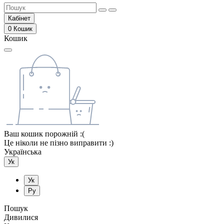
Кабінет
0
Кошик
Кошик
Ваш кошик порожній :(
Це ніколи не пізно виправити :)
Українська
Ук
Ук
Ру
Пошук
Дивилися