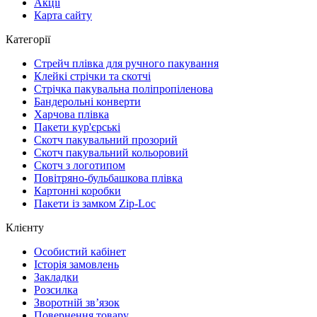
Акції
Карта сайту
Категорії
Стрейч плівка для ручного пакування
Клейкі стрічки та скотчі
Стрічка пакувальна поліпропіленова
Бандерольні конверти
Харчова плівка
Пакети кур'єрські
Cкотч пакувальний прозорий
Скотч пакувальний кольоровий
Cкотч з логотипом
Повітряно-бульбашкова плівка
Картонні коробки
Пакети із замком Zip-Loc
Клієнту
Особистий кабінет
Історія замовлень
Закладки
Розсилка
Зворотній зв’язок
Повернення товару