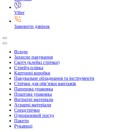
Viber
Замовити дзвінок
Всюди
Захисне пакування
Скотч (клейкі стрічки)
Стрейч-плівка
Картонні коробки
Пакувальне обладнання та інструменти
Стрічки для обв’язки вантажів
Паперова упаковка
Поштова упаковка
Витратні матеріали
Аграрні матеріали
Спецстрічки
Одноразовий посуд
Пакети
Рукавиці