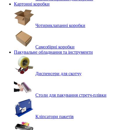
Картонні коробки
Чотириклапанні коробки
Самозбірні коробки
Пакувальне обладнання та інструменти
Диспенсери для скотчу
Столи для пакування стретч-плівки
Кліпсатори пакетів