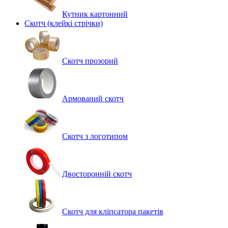
Кутник картонний
Скотч (клейкі стрічки)
Скотч прозорий
Армований скотч
Скотч з логотипом
Двосторонній скотч
Скотч для кліпсатора пакетів