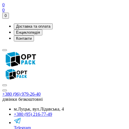
0
0
0
Доставка та оплата
Енциклопедія
Контакти
+380 (96) 979-26-40
дзвінки безкоштовні
м.Луцьк, вул.Лідавська, 4
+380 (95) 216-77-49
Telegram