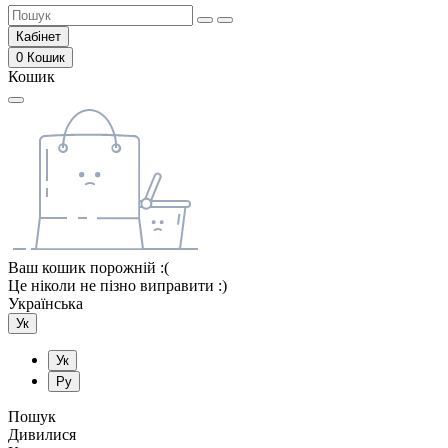
Кабінет
0
Кошик
Кошик
Ваш кошик порожній :(
Це ніколи не пізно виправити :)
Українська
Ук
Ук
Ру
Пошук
Дивилися