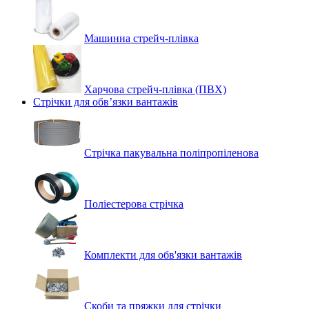
Машинна стрейч‑плівка
Харчова стрейч-плівка (ПВХ)
Стрічки для обв’язки вантажів
Стрічка пакувальна поліпропіленова
Поліестерова стрічка
Комплекти для обв'язки вантажів
Скоби та пряжки для стрічки