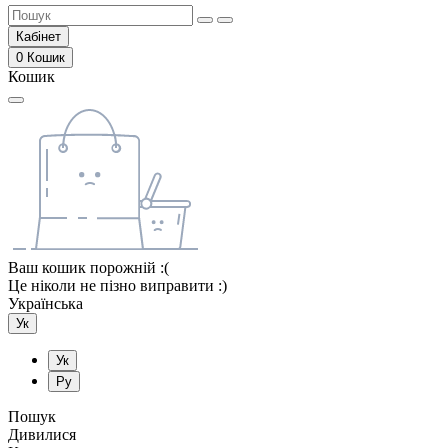
Кабінет
0
Кошик
Кошик
Ваш кошик порожній :(
Це ніколи не пізно виправити :)
Українська
Ук
Ук
Ру
Пошук
Дивилися