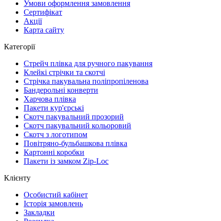
Умови оформлення замовлення
Сертифікат
Акції
Карта сайту
Категорії
Стрейч плівка для ручного пакування
Клейкі стрічки та скотчі
Стрічка пакувальна поліпропіленова
Бандерольні конверти
Харчова плівка
Пакети кур'єрські
Cкотч пакувальний прозорий
Скотч пакувальний кольоровий
Cкотч з логотипом
Повітряно-бульбашкова плівка
Картонні коробки
Пакети із замком Zip-Loc
Клієнту
Особистий кабінет
Історія замовлень
Закладки