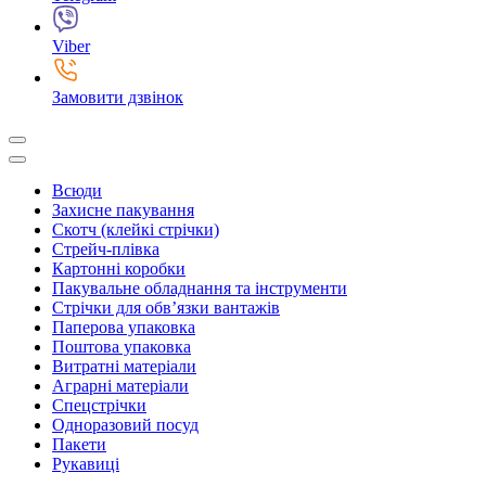
Viber
Замовити дзвінок
Всюди
Захисне пакування
Скотч (клейкі стрічки)
Стрейч-плівка
Картонні коробки
Пакувальне обладнання та інструменти
Стрічки для обв’язки вантажів
Паперова упаковка
Поштова упаковка
Витратні матеріали
Аграрні матеріали
Спецстрічки
Одноразовий посуд
Пакети
Рукавиці