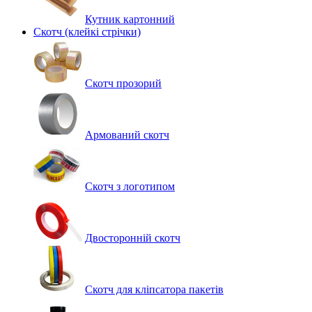
Кутник картонний
Скотч (клейкі стрічки)
Скотч прозорий
Армований скотч
Скотч з логотипом
Двосторонній скотч
Скотч для кліпсатора пакетів