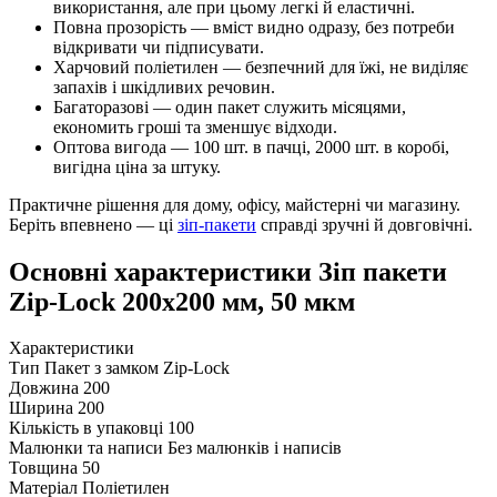
використання, але при цьому легкі й еластичні.
Повна прозорість — вміст видно одразу, без потреби
відкривати чи підписувати.
Харчовий поліетилен — безпечний для їжі, не виділяє
запахів і шкідливих речовин.
Багаторазові — один пакет служить місяцями,
економить гроші та зменшує відходи.
Оптова вигода — 100 шт. в пачці, 2000 шт. в коробі,
вигідна ціна за штуку.
Практичне рішення для дому, офісу, майстерні чи магазину.
Беріть впевнено — ці
зіп-пакети
справді зручні й довговічні.
Основні характеристики Зіп пакети
Zip-Lock 200х200 мм, 50 мкм
Характеристики
Тип
Пакет з замком Zip-Lock
Довжина
200
Ширина
200
Кількість в упаковці
100
Малюнки та написи
Без малюнків і написів
Товщина
50
Матеріал
Поліетилен