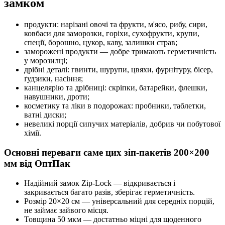
замком
продукти: нарізані овочі та фрукти, м'ясо, рибу, сири,
ковбаси для заморозки, горіхи, сухофрукти, крупи,
спеції, борошно, цукор, каву, залишки страв;
заморожені продукти — добре тримають герметичність
у морозилці;
дрібні деталі: гвинти, шурупи, цвяхи, фурнітуру, бісер,
ґудзики, насіння;
канцелярію та дрібниці: скріпки, батарейки, флешки,
навушники, дроти;
косметику та ліки в подорожах: пробники, таблетки,
ватні диски;
невеликі порції сипучих матеріалів, добрив чи побутової
хімії.
Основні переваги саме цих зіп-пакетів 200×200
мм від ОптПак
Надійний замок Zip-Lock — відкривається і
закривається багато разів, зберігає герметичність.
Розмір 20×20 см — універсальний для середніх порцій,
не займає зайвого місця.
Товщина 50 мкм — достатньо міцні для щоденного