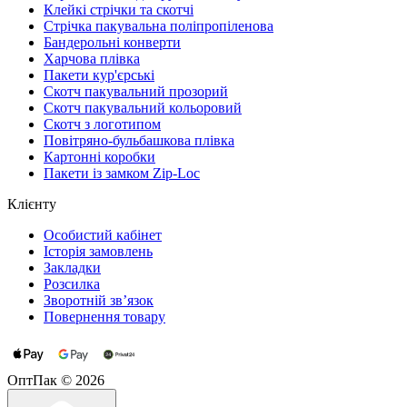
Клейкі стрічки та скотчі
Стрічка пакувальна поліпропіленова
Бандерольні конверти
Харчова плівка
Пакети кур'єрські
Cкотч пакувальний прозорий
Скотч пакувальний кольоровий
Cкотч з логотипом
Повітряно-бульбашкова плівка
Картонні коробки
Пакети із замком Zip-Loc
Клієнту
Особистий кабінет
Історія замовлень
Закладки
Розсилка
Зворотній зв’язок
Повернення товару
ОптПак © 2026