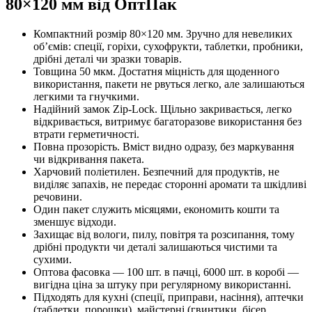
80×120 мм від ОптПак
Компактний розмір 80×120 мм. Зручно для невеликих
об’ємів: спеції, горіхи, сухофрукти, таблетки, пробники,
дрібні деталі чи зразки товарів.
Товщина 50 мкм. Достатня міцність для щоденного
використання, пакети не рвуться легко, але залишаються
легкими та гнучкими.
Надійний замок Zip-Lock. Щільно закривається, легко
відкривається, витримує багаторазове використання без
втрати герметичності.
Повна прозорість. Вміст видно одразу, без маркування
чи відкривання пакета.
Харчовий поліетилен. Безпечний для продуктів, не
виділяє запахів, не передає сторонні аромати та шкідливі
речовини.
Один пакет служить місяцями, економить кошти та
зменшує відходи.
Захищає від вологи, пилу, повітря та розсипання, тому
дрібні продукти чи деталі залишаються чистими та
сухими.
Оптова фасовка — 100 шт. в пачці, 6000 шт. в коробі —
вигідна ціна за штуку при регулярному використанні.
Підходять для кухні (спеції, приправи, насіння), аптечки
(таблетки, порошки), майстерні (гвинтики, бісер,