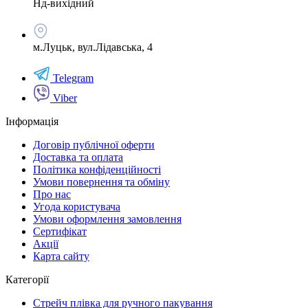
Нд-вихідний
м.Луцьк, вул.Лідавська, 4
Telegram
Viber
Інформація
Договір публічної оферти
Доставка та оплата
Політика конфіденційності
Умови повернення та обміну
Про нас
Угода користувача
Умови оформлення замовлення
Сертифікат
Акції
Карта сайту
Категорії
Стрейч плівка для ручного пакування