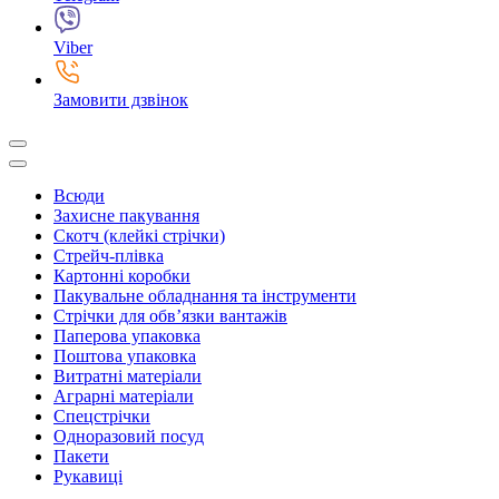
Viber
Замовити дзвінок
Всюди
Захисне пакування
Скотч (клейкі стрічки)
Стрейч-плівка
Картонні коробки
Пакувальне обладнання та інструменти
Стрічки для обв’язки вантажів
Паперова упаковка
Поштова упаковка
Витратні матеріали
Аграрні матеріали
Спецстрічки
Одноразовий посуд
Пакети
Рукавиці