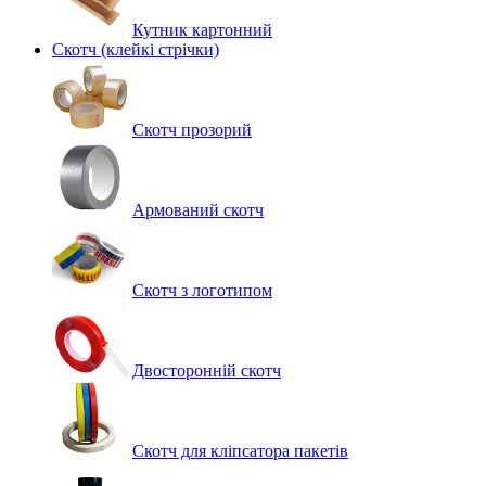
Кутник картонний
Скотч (клейкі стрічки)
Скотч прозорий
Армований скотч
Скотч з логотипом
Двосторонній скотч
Скотч для кліпсатора пакетів