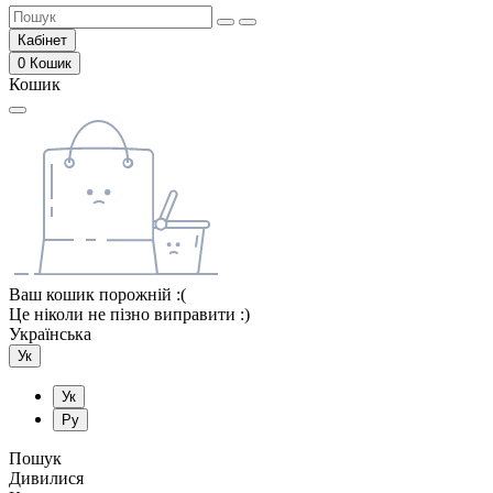
Кабінет
0
Кошик
Кошик
Ваш кошик порожній :(
Це ніколи не пізно виправити :)
Українська
Ук
Ук
Ру
Пошук
Дивилися