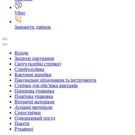
Viber
Замовити дзвінок
Всюди
Захисне пакування
Скотч (клейкі стрічки)
Стрейч-плівка
Картонні коробки
Пакувальне обладнання та інструменти
Стрічки для обв’язки вантажів
Паперова упаковка
Поштова упаковка
Витратні матеріали
Аграрні матеріали
Спецстрічки
Одноразовий посуд
Пакети
Рукавиці