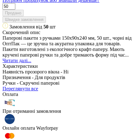
Потрібен прорахунок або знайшли дешевше?
Продано
Швидке замовлення
Замовлення від
50
шт
Скорочений опис
Паперові пакети з ручками 150x90x240 мм, 50 шт., чорні від
ОптПак — це зручна та акуратна упаковка для товарів.
Пакети виготовлені з екологічного крафт-паперу. Мають
кручені паперові ручки та добре тримають форму під час...
Читати далі...
Характеристики
Наявність прозорого вікна -
Ні
Призначення -
Для продуктів
Ручки -
Скручені паперові
Переглянути все
Оплата
При отриманні замовлення
Онлайн оплата Wayforpay