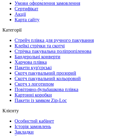
Умови оформлення замовлення
Сертифікат
Акції
Карта сайту
Категорії
Стрейч плівка для ручного пакування
Клейкі стрічки та скотчі
Стрічка пакувальна поліпропіленова
Бандерольні конверти
Харчова плівка
Пакети кур'єрські
Cкотч пакувальний прозорий
Скотч пакувальний кольоровий
Cкотч з логотипом
Повітряно-бульбашкова плівка
Картонні коробки
Пакети із замком Zip-Loc
Клієнту
Особистий кабінет
Історія замовлень
Закладки