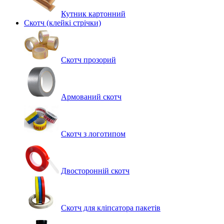
Кутник картонний
Скотч (клейкі стрічки)
Скотч прозорий
Армований скотч
Скотч з логотипом
Двосторонній скотч
Скотч для кліпсатора пакетів