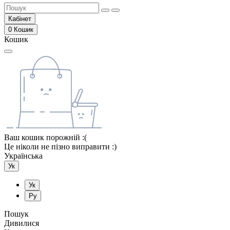
Кабінет
0
Кошик
Кошик
Ваш кошик порожній :(
Це ніколи не пізно виправити :)
Українська
Ук
Ук
Ру
Пошук
Дивилися