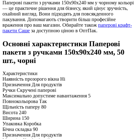
Паперові пакети з ручками 150x90x240 мм у чорному кольорі
— це практичне рішення для бізнесу, який цінує зручність,
охайний вигляд. Вони підходять для повсякденного
пакування. Допомагають створити більш професійне
враження про ваш магазин. Обирайте також
паперові крафт-
пакети Саше
за доступною ціною в ОптПак.
Основні характеристики Паперові
пакети з ручками 150x90x240 мм, 50
шт., чорні
Характеристики
Наявність прозорого вікна
Ні
Призначення
Для продуктів
Ручки
Скручені паперові
Максимально допустиме навантаження
5
Повнокольорова
Так
Щільність паперу
80
Висота
240
Ширина
150
Упаковка
Коробка
Бічна складка
90
Призначення
Для продуктів