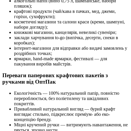
алкогольні напої (вино 0,75 л, шампанське, набори
пляшок);
крафтові продукти (чай/кава в пачках, мед, джеми,
горіхи, сухофрукти);
косметичні магазини та салони краси (креми, шампуні,
набори догляду);
книжкові магазини, канцелярія, невеликі сувеніри;
заклади харчування to-go (випічка, десерти, снеки в
коробках);
інтернет-магазини для відправки або видачі замовлень у
роздрібних точках;
ярмарки, hand-made ярмарки, фестивалі — для
пакування виробів майстрів.
Переваги паперових крафтових пакетів з
ручками від ОптПак
Екологічність — 100% натуральний папір, повністю
перероблюється, без поліетилену та шкідливих
покриттів.
Привабливий натуральний вигляд — бурий крафт
виглядає стильно, підкреслює преміум- або еко-
концепцію бренду.
Міцні кручений ручки — витримують навантаження, не
рвуться, зручно нести.