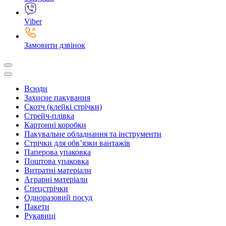
Viber
Замовити дзвінок
Всюди
Захисне пакування
Скотч (клейкі стрічки)
Стрейч-плівка
Картонні коробки
Пакувальне обладнання та інструменти
Стрічки для обв’язки вантажів
Паперова упаковка
Поштова упаковка
Витратні матеріали
Аграрні матеріали
Спецстрічки
Одноразовий посуд
Пакети
Рукавиці