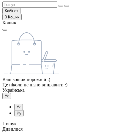
Кабінет
0
Кошик
Кошик
Ваш кошик порожній :(
Це ніколи не пізно виправити :)
Українська
Ук
Ук
Ру
Пошук
Дивилися