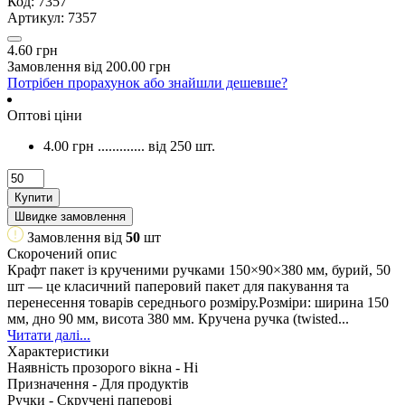
Код:
7357
Артикул:
7357
4.60 грн
Замовлення від 200.00 грн
Потрібен прорахунок або знайшли дешевше?
Оптові ціни
4.00 грн
.............
від 250 шт.
Купити
Швидке замовлення
Замовлення від
50
шт
Скорочений опис
Крафт пакет із крученими ручками 150×90×380 мм, бурий, 50
шт — це класичний паперовий пакет для пакування та
перенесення товарів середнього розміру.Розміри: ширина 150
мм, дно 90 мм, висота 380 мм. Кручена ручка (twisted...
Читати далі...
Характеристики
Наявність прозорого вікна -
Ні
Призначення -
Для продуктів
Ручки -
Скручені паперові