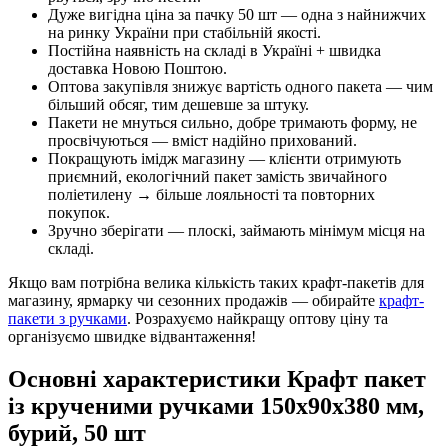
Дуже вигідна ціна за пачку 50 шт — одна з найнижчих
на ринку України при стабільній якості.
Постійна наявність на складі в Україні + швидка
доставка Новою Поштою.
Оптова закупівля знижує вартість одного пакета — чим
більший обсяг, тим дешевше за штуку.
Пакети не мнуться сильно, добре тримають форму, не
просвічуються — вміст надійно прихований.
Покращують імідж магазину — клієнти отримують
приємний, екологічний пакет замість звичайного
поліетилену → більше лояльності та повторних
покупок.
Зручно зберігати — плоскі, займають мінімум місця на
складі.
Якщо вам потрібна велика кількість таких крафт-пакетів для
магазину, ярмарку чи сезонних продажів — обирайте
крафт-
пакети з ручками
. Розрахуємо найкращу оптову ціну та
організуємо швидке відвантаження!
Основні характеристики Крафт пакет
із крученими ручками 150x90x380 мм,
бурий, 50 шт