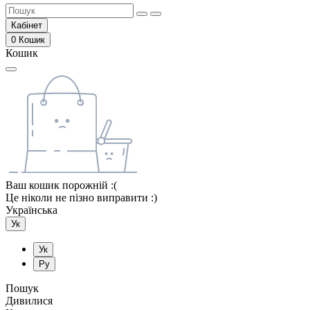
Кабінет
0
Кошик
Кошик
Ваш кошик порожній :(
Це ніколи не пізно виправити :)
Українська
Ук
Ук
Ру
Пошук
Дивилися