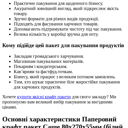
Практичне пакування для щоденного бізнесу.
Акуратний зовнішній вигляд, який підкреслює якість
товару.
Зручні формати для різних видів продукції.
Підходять для фасування харчових товарів.
Допомагають підтримувати чистоту під час пакування.
Велика кількість у коробці зручна для опту.
Кому підійде цей пакет для пакування продуктів
Закладам громадського харчування.
Магазинам пакувальних матеріалів.
Пекарням і кондитерським.
Кав’ярням та фастфуд-точкам.
Бізнесу, який працює з великим потоком замовлень.
Тим, хто шукає практичне біле жиростійке пакування
для харчових продуктів.
Хочете
купити якісні крафт пакети
для свого закладу? Ми
пропонуємо вам великий вибір пакування за вигідними
цінами.
Основні характеристики Паперовий
крафт пакет Саше 80х270х55мм (білий