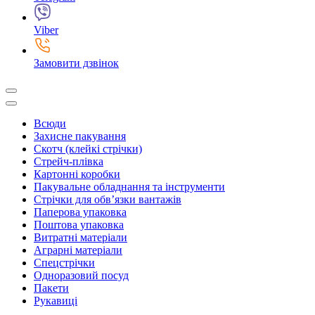
Viber
Замовити дзвінок
Всюди
Захисне пакування
Скотч (клейкі стрічки)
Стрейч-плівка
Картонні коробки
Пакувальне обладнання та інструменти
Стрічки для обв’язки вантажів
Паперова упаковка
Поштова упаковка
Витратні матеріали
Аграрні матеріали
Спецстрічки
Одноразовий посуд
Пакети
Рукавиці