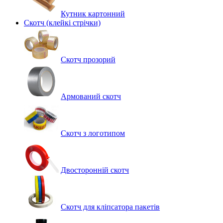
Кутник картонний
Скотч (клейкі стрічки)
Скотч прозорий
Армований скотч
Скотч з логотипом
Двосторонній скотч
Скотч для кліпсатора пакетів