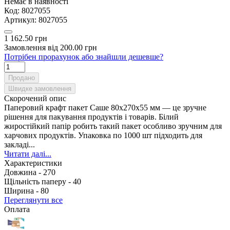
Немає в наявності
Код:
8027055
Артикул:
8027055
1 162.50 грн
Замовлення від 200.00 грн
Потрібен прорахунок або знайшли дешевше?
Продано
Швидке замовлення
Скорочений опис
Паперовий крафт пакет Саше 80х270х55 мм — це зручне
рішення для пакування продуктів і товарів. Білий
жиростійкий папір робить такий пакет особливо зручним для
харчових продуктів. Упаковка по 1000 шт підходить для
закладі...
Читати далі...
Характеристики
Довжина -
270
Щільність паперу -
40
Ширина -
80
Переглянути все
Оплата