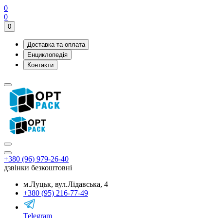
0
0
0
Доставка та оплата
Енциклопедія
Контакти
+380 (96) 979-26-40
дзвінки безкоштовні
м.Луцьк, вул.Лідавська, 4
+380 (95) 216-77-49
Telegram