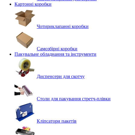
Картонні коробки
Чотириклапанні коробки
Самозбірні коробки
Пакувальне обладнання та інструменти
Диспенсери для скотчу
Столи для пакування стретч-плівки
Кліпсатори пакетів