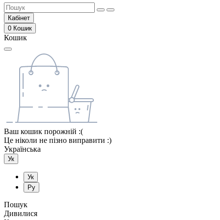
Кабінет
0
Кошик
Кошик
Ваш кошик порожній :(
Це ніколи не пізно виправити :)
Українська
Ук
Ук
Ру
Пошук
Дивилися