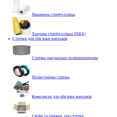
Машинна стрейч‑плівка
Харчова стрейч-плівка (ПВХ)
Стрічки для обв’язки вантажів
Стрічка пакувальна поліпропіленова
Поліестерова стрічка
Комплекти для обв'язки вантажів
Скоби та пряжки для стрічки