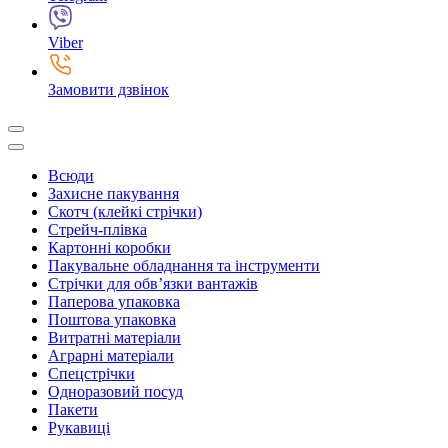
Viber
Замовити дзвінок
Всюди
Захисне пакування
Скотч (клейкі стрічки)
Стрейч-плівка
Картонні коробки
Пакувальне обладнання та інструменти
Стрічки для обв’язки вантажів
Паперова упаковка
Поштова упаковка
Витратні матеріали
Аграрні матеріали
Спецстрічки
Одноразовий посуд
Пакети
Рукавиці