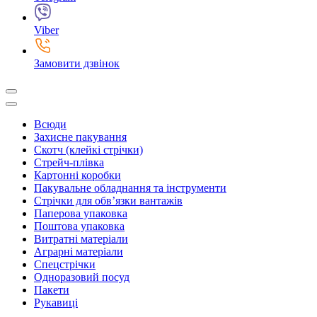
Viber
Замовити дзвінок
Всюди
Захисне пакування
Скотч (клейкі стрічки)
Стрейч-плівка
Картонні коробки
Пакувальне обладнання та інструменти
Стрічки для обв’язки вантажів
Паперова упаковка
Поштова упаковка
Витратні матеріали
Аграрні матеріали
Спецстрічки
Одноразовий посуд
Пакети
Рукавиці