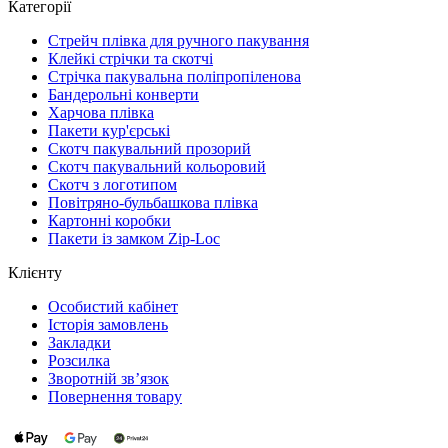
Категорії
Стрейч плівка для ручного пакування
Клейкі стрічки та скотчі
Стрічка пакувальна поліпропіленова
Бандерольні конверти
Харчова плівка
Пакети кур'єрські
Cкотч пакувальний прозорий
Скотч пакувальний кольоровий
Cкотч з логотипом
Повітряно-бульбашкова плівка
Картонні коробки
Пакети із замком Zip-Loc
Клієнту
Особистий кабінет
Історія замовлень
Закладки
Розсилка
Зворотній зв’язок
Повернення товару