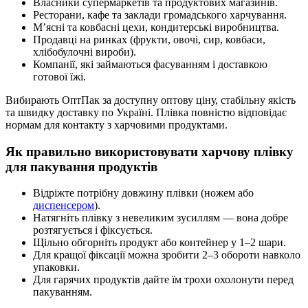
Власники супермаркетів та продуктових магазинів.
Ресторани, кафе та заклади громадського харчування.
М’ясні та ковбасні цехи, кондитерські виробництва.
Продавці на ринках (фрукти, овочі, сир, ковбаси,
хлібобулочні вироби).
Компанії, які займаються фасуванням і доставкою
готової їжі.
Вибирають ОптПак за доступну оптову ціну, стабільну якість
та швидку доставку по Україні. Плівка повністю відповідає
нормам для контакту з харчовими продуктами.
Як правильно використовувати харчову плівку
для пакування продуктів
Відріжте потрібну довжину плівки (ножем або
диспенсером
).
Натягніть плівку з невеликим зусиллям — вона добре
розтягується і фіксується.
Щільно обгорніть продукт або контейнер у 1–2 шари.
Для кращої фіксації можна зробити 2–3 обороти навколо
упаковки.
Для гарячих продуктів дайте їм трохи охолонути перед
пакуванням.