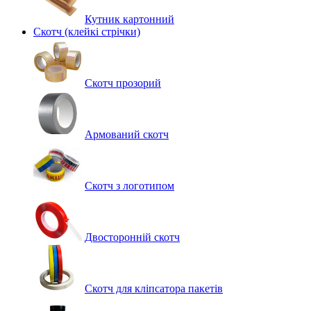
Кутник картонний
Скотч (клейкі стрічки)
Скотч прозорий
Армований скотч
Скотч з логотипом
Двосторонній скотч
Скотч для кліпсатора пакетів