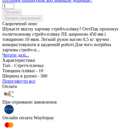
Потрібен прорахунок або знайшли дешевше?
Продано
Швидке замовлення
Скорочений опис
Шукаєте якісну харчову стрейч-плівку? ОптПак пропонує
поліетиленову стрейч-плівку ПЕ шириною 450 мм і
товщиною 10 мкм. Легкий рулон вагою 0,5 кг зручно
використовувати в щоденній роботі.Для чого потрібна
харчова стрейч-п...
Читати далі...
Характеристики
Тип -
Стретч-пленка
Товщина плівки -
10
Ширина в рулоні -
300
Переглянути все
Оплата
При отриманні замовлення
Онлайн оплата Wayforpay