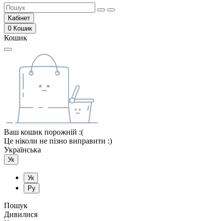
Кабінет
0
Кошик
Кошик
Ваш кошик порожній :(
Це ніколи не пізно виправити :)
Українська
Ук
Ук
Ру
Пошук
Дивилися