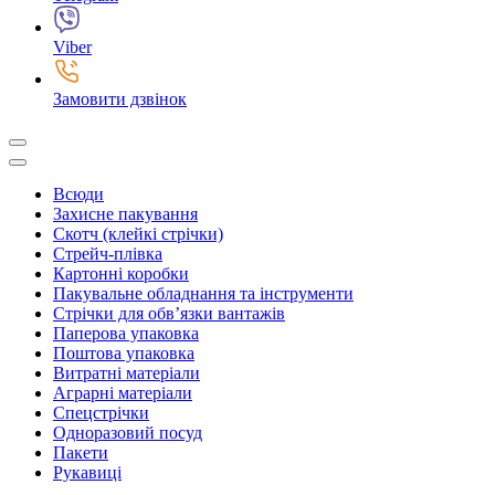
Viber
Замовити дзвінок
Всюди
Захисне пакування
Скотч (клейкі стрічки)
Стрейч-плівка
Картонні коробки
Пакувальне обладнання та інструменти
Стрічки для обв’язки вантажів
Паперова упаковка
Поштова упаковка
Витратні матеріали
Аграрні матеріали
Спецстрічки
Одноразовий посуд
Пакети
Рукавиці