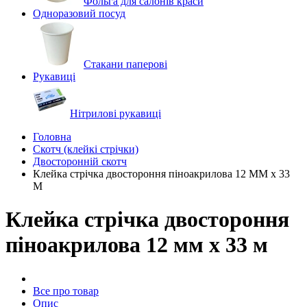
Фольга для салонів краси
Одноразовий посуд
Стакани паперові
Рукавиці
Нітрилові рукавиці
Головна
Скотч (клейкі стрічки)
Двосторонній скотч
Клейка стрічка двостороння піноакрилова 12 ММ х 33
М
Клейка стрічка двостороння
піноакрилова 12 мм х 33 м
Все про товар
Опис