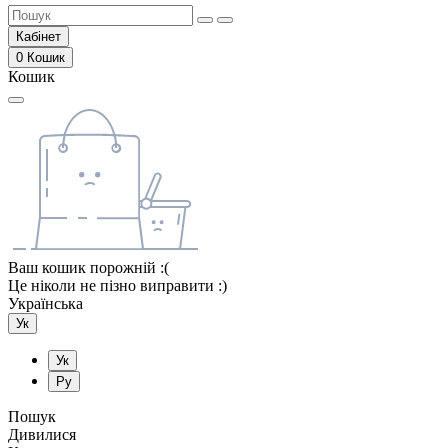
Кабінет
0
Кошик
Кошик
Ваш кошик порожній :(
Це ніколи не пізно виправити :)
Українська
Ук
Ук
Ру
Пошук
Дивилися