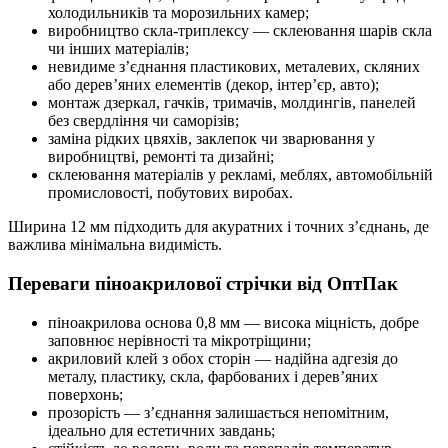
холодильників та морозильних камер;
виробництво скла-триплексу — склеювання шарів скла
чи інших матеріалів;
невидиме з’єднання пластикових, металевих, скляних
або дерев’яних елементів (декор, інтер’єр, авто);
монтаж дзеркал, гачків, тримачів, молдингів, панелей
без свердління чи саморізів;
заміна рідких цвяхів, заклепок чи зварювання у
виробництві, ремонті та дизайні;
склеювання матеріалів у рекламі, меблях, автомобільній
промисловості, побутових виробах.
Ширина 12 мм підходить для акуратних і точних з’єднань, де
важлива мінімальна видимість.
Переваги піноакрилової стрічки від ОптПак
піноакрилова основа 0,8 мм — висока міцність, добре
заповнює нерівності та мікротріщини;
акриловий клей з обох сторін — надійна адгезія до
металу, пластику, скла, фарбованих і дерев’яних
поверхонь;
прозорість — з’єднання залишається непомітним,
ідеально для естетичних завдань;