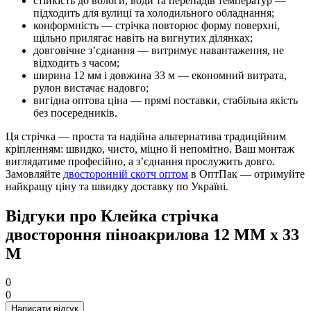
стійкість до вологи, води та перепадів температур —
підходить для вулиці та холодильного обладнання;
конформність — стрічка повторює форму поверхні,
щільно прилягає навіть на вигнутих ділянках;
довговічне з’єднання — витримує навантаження, не
відходить з часом;
ширина 12 мм і довжина 33 м — економний витрата,
рулон вистачає надовго;
вигідна оптова ціна — прямі поставки, стабільна якість
без посередників.
Ця стрічка — проста та надійна альтернатива традиційним
кріпленням: швидко, чисто, міцно й непомітно. Ваш монтаж
виглядатиме професійно, а з’єднання прослужить довго.
Замовляйте
двосторонній скотч оптом
в ОптПак — отримуйте
найкращу ціну та швидку доставку по Україні.
Відгуки про Клейка стрічка
двостороння піноакрилова 12 ММ х 33
М
0
0
Написати відгук