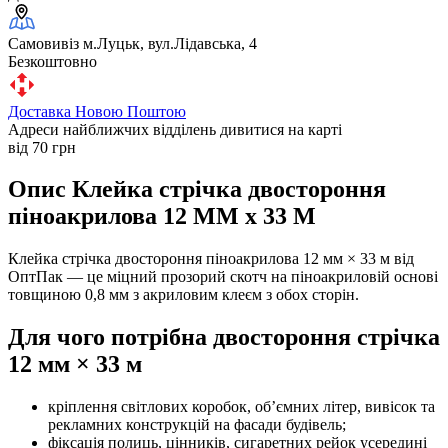
Самовивіз м.Луцьк, вул.Лідавська, 4
Безкоштовно
Доставка Новою Поштою
Адреси найближчих відділень дивитися на карті
від 70 грн
Опис Клейка стрічка двостороння
піноакрилова 12 ММ х 33 М
Клейка стрічка двостороння піноакрилова 12 мм × 33 м від
ОптПак — це міцний прозорий скотч на піноакриловій основі
товщиною 0,8 мм з акриловим клеєм з обох сторін.
Для чого потрібна двостороння стрічка
12 мм × 33 м
кріплення світлових коробок, об’ємних літер, вивісок та
рекламних конструкцій на фасади будівель;
фіксація полиць, цінників, сигаретних рейок усередині