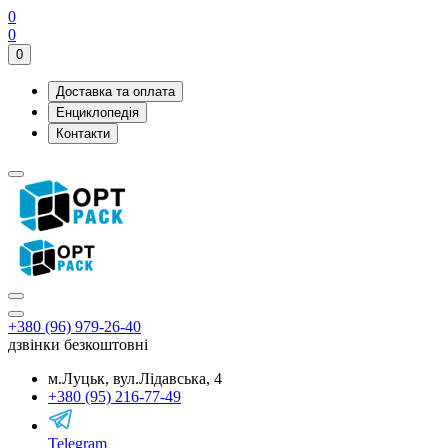
0
0
0
Доставка та оплата
Енциклопедія
Контакти
+380 (96) 979-26-40
дзвінки безкоштовні
м.Луцьк, вул.Лідавська, 4
+380 (95) 216-77-49
Telegram