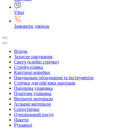
Viber
Замовити дзвінок
Всюди
Захисне пакування
Скотч (клейкі стрічки)
Стрейч-плівка
Картонні коробки
Пакувальне обладнання та інструменти
Стрічки для обв’язки вантажів
Паперова упаковка
Поштова упаковка
Витратні матеріали
Аграрні матеріали
Спецстрічки
Одноразовий посуд
Пакети
Рукавиці