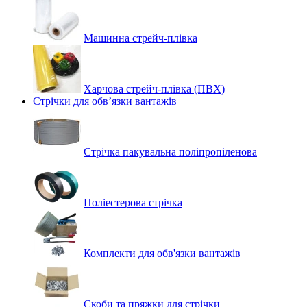
Машинна стрейч‑плівка
Харчова стрейч-плівка (ПВХ)
Стрічки для обв’язки вантажів
Стрічка пакувальна поліпропіленова
Поліестерова стрічка
Комплекти для обв'язки вантажів
Скоби та пряжки для стрічки