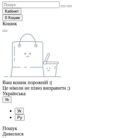
Кабінет
0
Кошик
Кошик
Ваш кошик порожній :(
Це ніколи не пізно виправити :)
Українська
Ук
Ук
Ру
Пошук
Дивилися