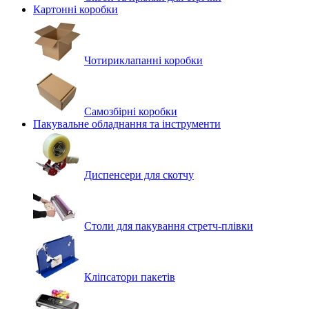
Картонні коробки
Чотириклапанні коробки
Самозбірні коробки
Пакувальне обладнання та інструменти
Диспенсери для скотчу
Столи для пакування стретч-плівки
Кліпсатори пакетів