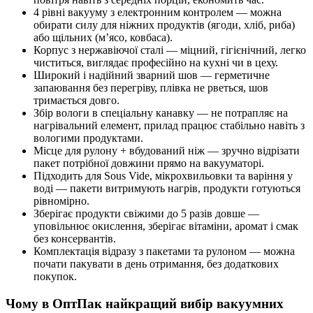
4 рівні вакууму з електронним контролем — можна
обирати силу для ніжних продуктів (ягоди, хліб, риба)
або щільних (м’ясо, ковбаса).
Корпус з нержавіючої сталі — міцний, гігієнічний, легко
чиститься, виглядає професійно на кухні чи в цеху.
Широкий і надійний зварний шов — герметичне
запаювання без перегріву, плівка не рветься, шов
тримається довго.
Збір вологи в спеціальну канавку — не потрапляє на
нагрівальний елемент, прилад працює стабільно навіть з
вологими продуктами.
Місце для рулону + вбудований ніж — зручно відрізати
пакет потрібної довжини прямо на вакууматорі.
Підходить для Sous Vide, мікрохвильовки та варіння у
воді — пакети витримують нагрів, продукти готуються
рівномірно.
Зберігає продукти свіжими до 5 разів довше —
уповільнює окислення, зберігає вітаміни, аромат і смак
без консервантів.
Комплектація відразу з пакетами та рулоном — можна
почати пакувати в день отримання, без додаткових
покупок.
Чому в ОптПак найкращий вибір вакуумних