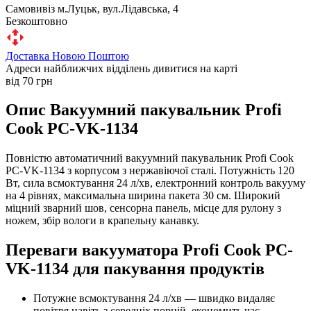
Самовивіз м.Луцьк, вул.Лідавська, 4
Безкоштовно
Доставка Новою Поштою
Адреси найближчих відділень дивитися на карті
від 70 грн
Опис Вакуумний пакувальник Profi
Cook PC-VK-1134
Повністю автоматичний вакуумний пакувальник Profi Cook
PC-VK-1134 з корпусом з нержавіючої сталі. Потужність 120
Вт, сила всмоктування 24 л/хв, електронний контроль вакууму
на 4 рівнях, максимальна ширина пакета 30 см. Широкий
міцний зварний шов, сенсорна панель, місце для рулону з
ножем, збір вологи в крапельну канавку.
Переваги вакууматора Profi Cook PC-
VK-1134 для пакування продуктів
Потужне всмоктування 24 л/хв — швидко видаляє
повітря навіть з середніх порцій, економить час.