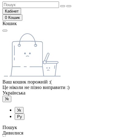
Кабінет
0
Кошик
Кошик
Ваш кошик порожній :(
Це ніколи не пізно виправити :)
Українська
Ук
Ук
Ру
Пошук
Дивилися