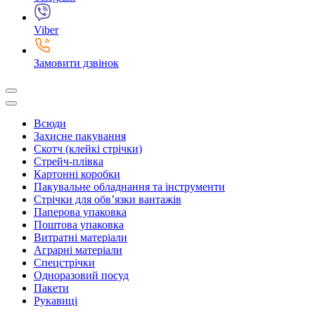
Viber
Замовити дзвінок
Всюди
Захисне пакування
Скотч (клейкі стрічки)
Стрейч-плівка
Картонні коробки
Пакувальне обладнання та інструменти
Стрічки для обв’язки вантажів
Паперова упаковка
Поштова упаковка
Витратні матеріали
Аграрні матеріали
Спецстрічки
Одноразовий посуд
Пакети
Рукавиці