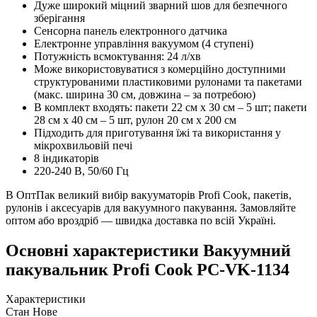
Дуже широкий міцний зварний шов для безпечного
зберігання
Сенсорна панель електронного датчика
Електронне управління вакуумом (4 ступені)
Потужність всмоктування: 24 л/хв
Може використовуватися з комерційно доступними
структурованими пластиковими рулонами та пакетами
(макс. ширина 30 см, довжина – за потребою)
В комплект входять: пакети 22 см х 30 см – 5 шт; пакети
28 см х 40 см – 5 шт, рулон 20 см х 200 см
Підходить для приготування їжі та використання у
мікрохвильовій печі
8 індикаторів
220-240 В, 50/60 Гц
В ОптПак великий вибір вакууматорів Profi Cook, пакетів,
рулонів і аксесуарів для вакуумного пакування. Замовляйте
оптом або вроздріб — швидка доставка по всій Україні.
Основні характеристики Вакуумний
пакувальник Profi Cook PC-VK-1134
Характеристики
Стан
Нове