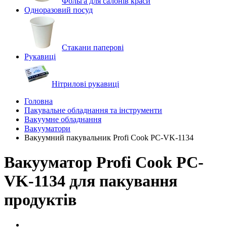
Фольга для салонів краси
Одноразовий посуд
Стакани паперові
Рукавиці
Нітрилові рукавиці
Головна
Пакувальне обладнання та інструменти
Вакуумне обладнання
Вакууматори
Вакуумний пакувальник Profi Cook PC-VK-1134
Вакууматор Profi Cook PC-
VK-1134 для пакування
продуктів