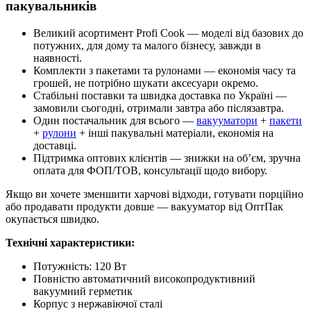
пакувальників
Великий асортимент Profi Cook — моделі від базових до
потужних, для дому та малого бізнесу, завжди в
наявності.
Комплекти з пакетами та рулонами — економія часу та
грошей, не потрібно шукати аксесуари окремо.
Стабільні поставки та швидка доставка по Україні —
замовили сьогодні, отримали завтра або післязавтра.
Один постачальник для всього —
вакууматори
+
пакети
+
рулони
+ інші пакувальні матеріали, економія на
доставці.
Підтримка оптових клієнтів — знижки на об’єм, зручна
оплата для ФОП/ТОВ, консультації щодо вибору.
Якщо ви хочете зменшити харчові відходи, готувати порційно
або продавати продукти довше — вакууматор від ОптПак
окупається швидко.
Технічні характеристики:
Потужність: 120 Вт
Повністю автоматичний високопродуктивний
вакуумний герметик
Корпус з нержавіючої сталі