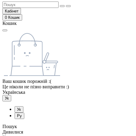
Кабінет
0
Кошик
Кошик
Ваш кошик порожній :(
Це ніколи не пізно виправити :)
Українська
Ук
Ук
Ру
Пошук
Дивилися