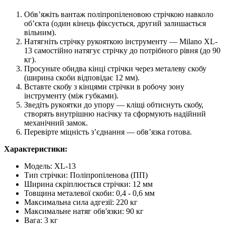
Обв’яжіть вантаж поліпропіленовою стрічкою навколо
об’єкта (один кінець фіксується, другий залишається
вільним).
Натягніть стрічку рукояткою інструменту — Milano XL-
13 самостійно натягує стрічку до потрібного рівня (до 90
кг).
Просуньте обидва кінці стрічки через металеву скобу
(ширина скоби відповідає 12 мм).
Вставте скобу з кінцями стрічки в робочу зону
інструменту (між губками).
Зведіть рукоятки до упору — кліщі обтиснуть скобу,
створять внутрішню насічку та сформують надійний
механічний замок.
Перевірте міцність з’єднання — обв’язка готова.
Характеристики:
Модель: XL-13
Тип стрічки: Поліпропіленова (ПП)
Ширина скріплюється стрічки: 12 мм
Товщина металевої скоби: 0,4 - 0,6 мм
Максимальна сила адгезії: 220 кг
Максимальне натяг обв'язки: 90 кг
Вага: 3 кг