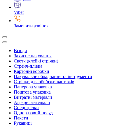
Viber
Замовити дзвінок
Всюди
Захисне пакування
Скотч (клейкі стрічки)
Стрейч-плівка
Картонні коробки
Пакувальне обладнання та інструменти
Стрічки для обв’язки вантажів
Паперова упаковка
Поштова упаковка
Витратні матеріали
Аграрні матеріали
Спецстрічки
Одноразовий посуд
Пакети
Рукавиці