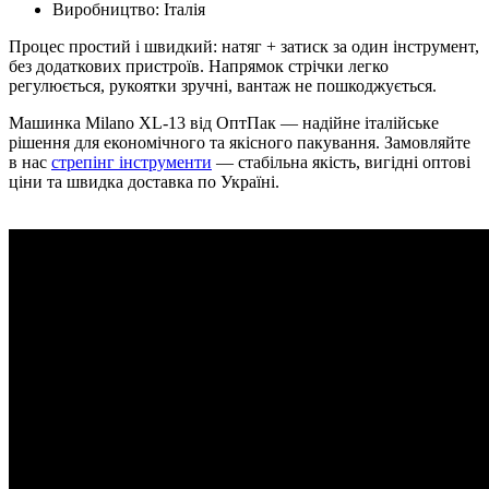
Виробництво: Італія
Процес простий і швидкий: натяг + затиск за один інструмент,
без додаткових пристроїв. Напрямок стрічки легко
регулюється, рукоятки зручні, вантаж не пошкоджується.
Машинка Milano XL-13 від ОптПак — надійне італійське
рішення для економічного та якісного пакування. Замовляйте
в нас
стрепінг інструменти
— стабільна якість, вигідні оптові
ціни та швидка доставка по Україні.