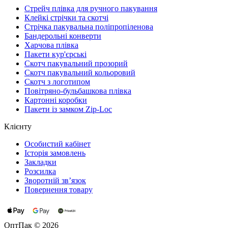
Стрейч плівка для ручного пакування
Клейкі стрічки та скотчі
Стрічка пакувальна поліпропіленова
Бандерольні конверти
Харчова плівка
Пакети кур'єрські
Cкотч пакувальний прозорий
Скотч пакувальний кольоровий
Cкотч з логотипом
Повітряно-бульбашкова плівка
Картонні коробки
Пакети із замком Zip-Loc
Клієнту
Особистий кабінет
Історія замовлень
Закладки
Розсилка
Зворотній зв’язок
Повернення товару
ОптПак © 2026