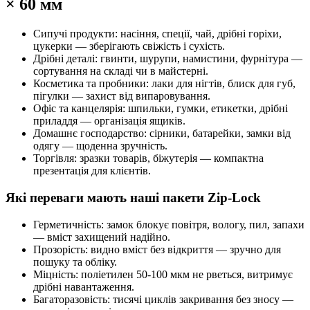
× 60 мм
Сипучі продукти: насіння, спеції, чай, дрібні горіхи,
цукерки — зберігають свіжість і сухість.
Дрібні деталі: гвинти, шурупи, намистини, фурнітура —
сортування на складі чи в майстерні.
Косметика та пробники: лаки для нігтів, блиск для губ,
пігулки — захист від випаровування.
Офіс та канцелярія: шпильки, гумки, етикетки, дрібні
приладдя — організація ящиків.
Домашнє господарство: сірники, батарейки, замки від
одягу — щоденна зручність.
Торгівля: зразки товарів, біжутерія — компактна
презентація для клієнтів.
Які переваги мають наші пакети Zip-Lock
Герметичність: замок блокує повітря, вологу, пил, запахи
— вміст захищений надійно.
Прозорість: видно вміст без відкриття — зручно для
пошуку та обліку.
Міцність: поліетилен 50-100 мкм не рветься, витримує
дрібні навантаження.
Багаторазовість: тисячі циклів закривання без зносу —