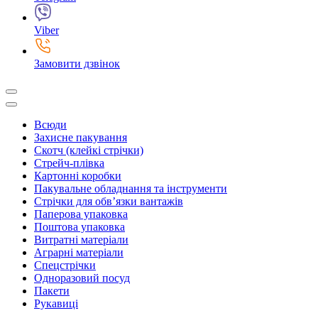
Viber
Замовити дзвінок
Всюди
Захисне пакування
Скотч (клейкі стрічки)
Стрейч-плівка
Картонні коробки
Пакувальне обладнання та інструменти
Стрічки для обв’язки вантажів
Паперова упаковка
Поштова упаковка
Витратні матеріали
Аграрні матеріали
Спецстрічки
Одноразовий посуд
Пакети
Рукавиці