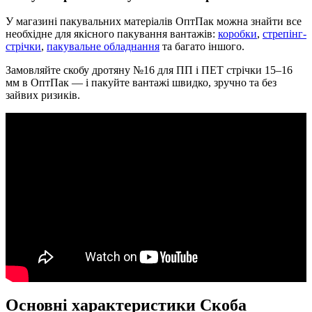
У магазині пакувальних матеріалів ОптПак можна знайти все
необхідне для якісного пакування вантажів:
коробки
,
стрепінг-
стрічки
,
пакувальне обладнання
та багато іншого.
Замовляйте скобу дротяну №16 для ПП і ПЕТ стрічки 15–16
мм в ОптПак — і пакуйте вантажі швидко, зручно та без
зайвих ризиків.
Основні характеристики Скоба