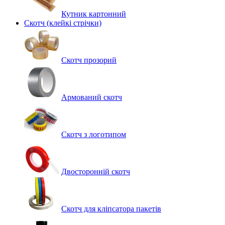
Кутник картонний
Скотч (клейкі стрічки)
Скотч прозорий
Армований скотч
Скотч з логотипом
Двосторонній скотч
Скотч для кліпсатора пакетів