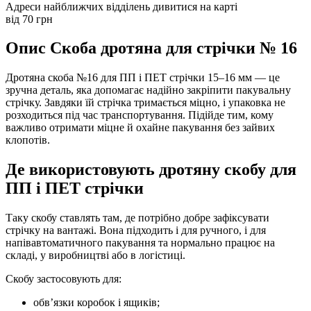
Адреси найближчих відділень дивитися на карті
від 70 грн
Опис Скоба дротяна для стрічки № 16
Дротяна скоба №16 для ПП і ПЕТ стрічки 15–16 мм — це
зручна деталь, яка допомагає надійно закріпити пакувальну
стрічку. Завдяки їй стрічка тримається міцно, і упаковка не
розходиться під час транспортування. Підійде тим, кому
важливо отримати міцне й охайне пакування без зайвих
клопотів.
Де використовують дротяну скобу для
ПП і ПЕТ стрічки
Таку скобу ставлять там, де потрібно добре зафіксувати
стрічку на вантажі. Вона підходить і для ручного, і для
напівавтоматичного пакування та нормально працює на
складі, у виробництві або в логістиці.
Скобу застосовують для:
обв’язки коробок і ящиків;