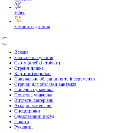
Viber
Замовити дзвінок
Всюди
Захисне пакування
Скотч (клейкі стрічки)
Стрейч-плівка
Картонні коробки
Пакувальне обладнання та інструменти
Стрічки для обв’язки вантажів
Паперова упаковка
Поштова упаковка
Витратні матеріали
Аграрні матеріали
Спецстрічки
Одноразовий посуд
Пакети
Рукавиці