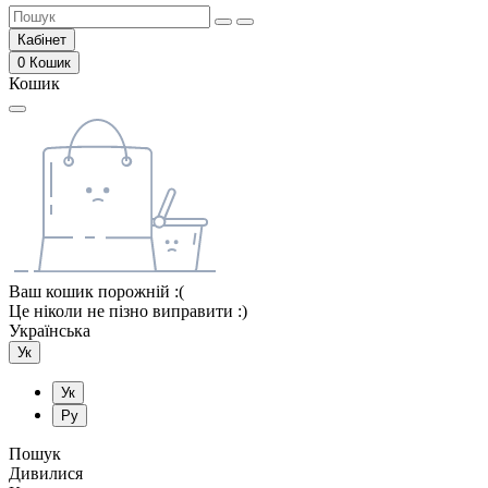
Кабінет
0
Кошик
Кошик
Ваш кошик порожній :(
Це ніколи не пізно виправити :)
Українська
Ук
Ук
Ру
Пошук
Дивилися