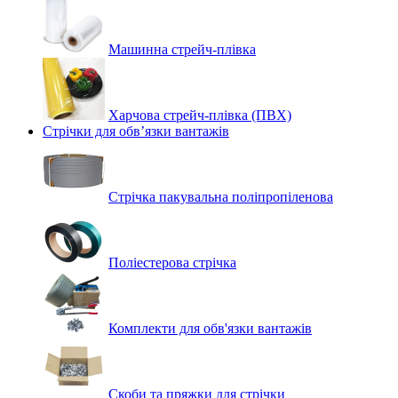
Машинна стрейч‑плівка
Харчова стрейч-плівка (ПВХ)
Стрічки для обв’язки вантажів
Стрічка пакувальна поліпропіленова
Поліестерова стрічка
Комплекти для обв'язки вантажів
Скоби та пряжки для стрічки