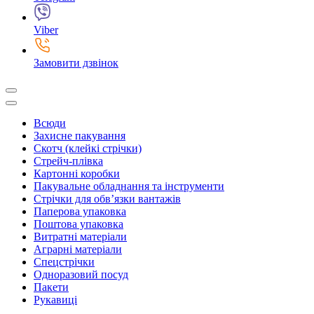
Viber
Замовити дзвінок
Всюди
Захисне пакування
Скотч (клейкі стрічки)
Стрейч-плівка
Картонні коробки
Пакувальне обладнання та інструменти
Стрічки для обв’язки вантажів
Паперова упаковка
Поштова упаковка
Витратні матеріали
Аграрні матеріали
Спецстрічки
Одноразовий посуд
Пакети
Рукавиці