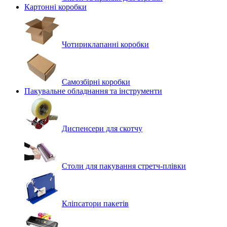
Картонні коробки
Чотириклапанні коробки
Самозбірні коробки
Пакувальне обладнання та інструменти
Диспенсери для скотчу
Столи для пакування стретч-плівки
Кліпсатори пакетів