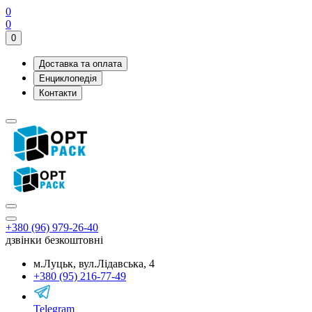
0
0
0
Доставка та оплата
Енциклопедія
Контакти
+380 (96) 979-26-40
дзвінки безкоштовні
м.Луцьк, вул.Лідавська, 4
+380 (95) 216-77-49
Telegram