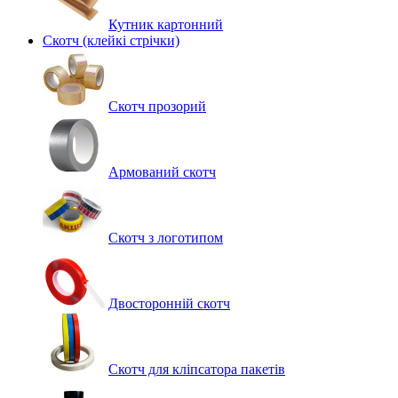
Кутник картонний
Скотч (клейкі стрічки)
Скотч прозорий
Армований скотч
Скотч з логотипом
Двосторонній скотч
Скотч для кліпсатора пакетів