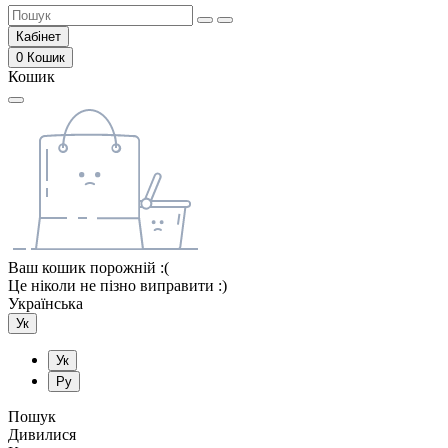
Кабінет
0
Кошик
Кошик
Ваш кошик порожній :(
Це ніколи не пізно виправити :)
Українська
Ук
Ук
Ру
Пошук
Дивилися