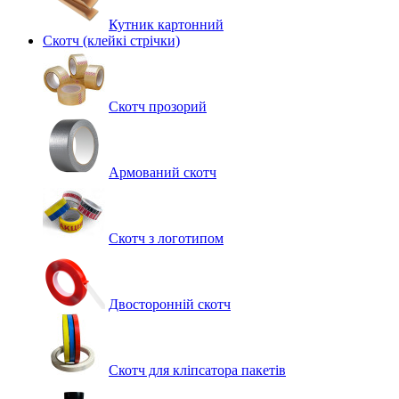
Кутник картонний
Скотч (клейкі стрічки)
Скотч прозорий
Армований скотч
Скотч з логотипом
Двосторонній скотч
Скотч для кліпсатора пакетів