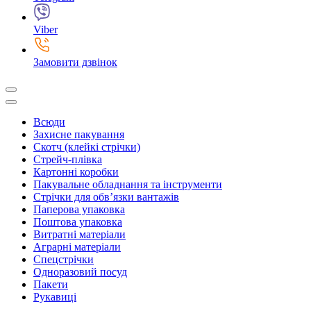
Viber
Замовити дзвінок
Всюди
Захисне пакування
Скотч (клейкі стрічки)
Стрейч-плівка
Картонні коробки
Пакувальне обладнання та інструменти
Стрічки для обв’язки вантажів
Паперова упаковка
Поштова упаковка
Витратні матеріали
Аграрні матеріали
Спецстрічки
Одноразовий посуд
Пакети
Рукавиці