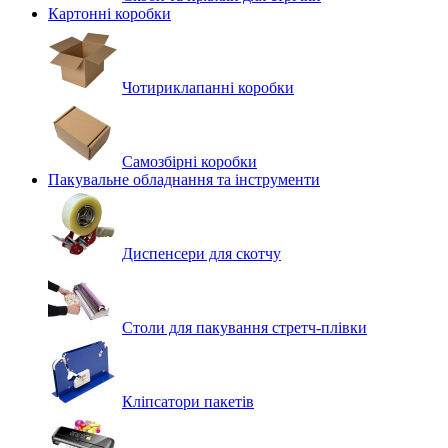
Картонні коробки
Чотириклапанні коробки
Самозбірні коробки
Пакувальне обладнання та інструменти
Диспенсери для скотчу
Столи для пакування стретч-плівки
Кліпсатори пакетів