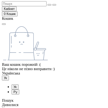
Кабінет
0
Кошик
Кошик
Ваш кошик порожній :(
Це ніколи не пізно виправити :)
Українська
Ук
Ук
Ру
Пошук
Дивилися