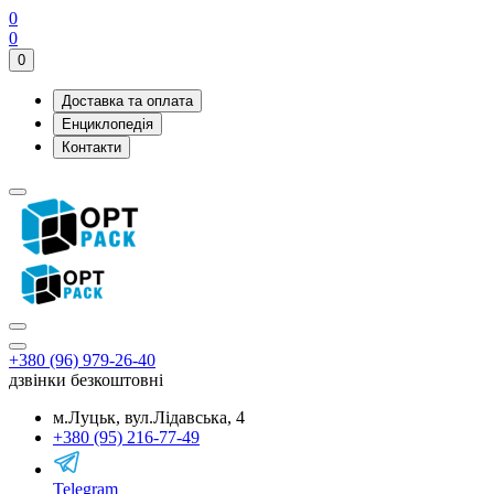
0
0
0
Доставка та оплата
Енциклопедія
Контакти
+380 (96) 979-26-40
дзвінки безкоштовні
м.Луцьк, вул.Лідавська, 4
+380 (95) 216-77-49
Telegram