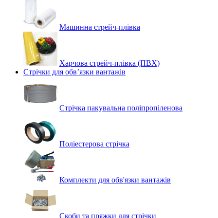
Машинна стрейч‑плівка
Харчова стрейч-плівка (ПВХ)
Стрічки для обв’язки вантажів
Стрічка пакувальна поліпропіленова
Поліестерова стрічка
Комплекти для обв'язки вантажів
Скоби та пряжки для стрічки