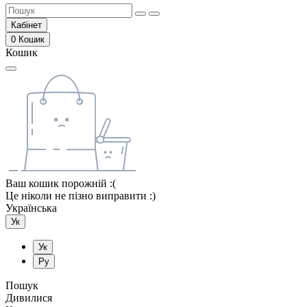
Кабінет
0
Кошик
Кошик
Ваш кошик порожній :(
Це ніколи не пізно виправити :)
Українська
Ук
Ук
Ру
Пошук
Дивилися