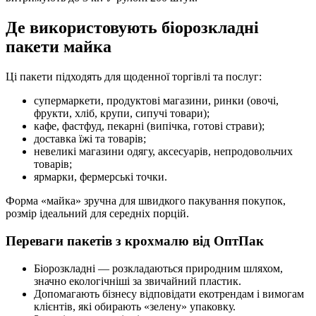
Де використовують біорозкладні
пакети майка
Ці пакети підходять для щоденної торгівлі та послуг:
супермаркети, продуктові магазини, ринки (овочі,
фрукти, хліб, крупи, сипучі товари);
кафе, фастфуд, пекарні (випічка, готові страви);
доставка їжі та товарів;
невеликі магазини одягу, аксесуарів, непродовольчих
товарів;
ярмарки, фермерські точки.
Форма «майка» зручна для швидкого пакування покупок,
розмір ідеальний для середніх порцій.
Переваги пакетів з крохмалю від ОптПак
Біорозкладні — розкладаються природним шляхом,
значно екологічніші за звичайний пластик.
Допомагають бізнесу відповідати екотрендам і вимогам
клієнтів, які обирають «зелену» упаковку.