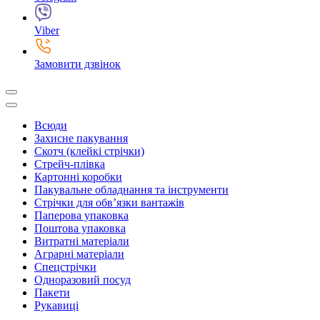
Viber
Замовити дзвінок
Всюди
Захисне пакування
Скотч (клейкі стрічки)
Стрейч-плівка
Картонні коробки
Пакувальне обладнання та інструменти
Стрічки для обв’язки вантажів
Паперова упаковка
Поштова упаковка
Витратні матеріали
Аграрні матеріали
Спецстрічки
Одноразовий посуд
Пакети
Рукавиці