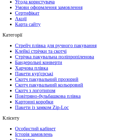
Угода користувача
Умови оформлення замовлення
Сертифікат
Акції
Карта сайту
Категорії
Стрейч плівка для ручного пакування
Клейкі стрічки та скотчі
Стрічка пакувальна поліпропіленова
Бандерольні конверти
Харчова плівка
Пакети кур'єрські
Cкотч пакувальний прозорий
Скотч пакувальний кольоровий
Cкотч з логотипом
Повітряно-бульбашкова плівка
Картонні коробки
Пакети із замком Zip-Loc
Клієнту
Особистий кабінет
Історія замовлень
Закладки