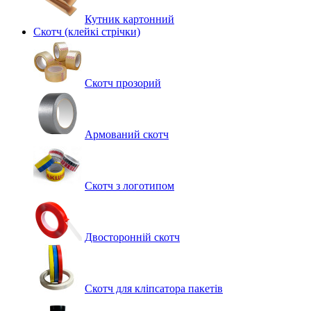
Кутник картонний
Скотч (клейкі стрічки)
Скотч прозорий
Армований скотч
Скотч з логотипом
Двосторонній скотч
Скотч для кліпсатора пакетів