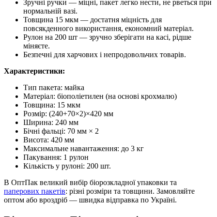
Зручні ручки — міцні, пакет легко нести, не рветься при
нормальній вазі.
Товщина 15 мкм — достатня міцність для
повсякденного використання, економний матеріал.
Рулон на 200 шт — зручно зберігати на касі, рідше
міняєте.
Безпечні для харчових і непродовольчих товарів.
Характеристики:
Тип пакета: майка
Матеріал: біополіетилен (на основі крохмалю)
Товщина: 15 мкм
Розмір: (240+70×2)×420 мм
Ширина: 240 мм
Бічні фальці: 70 мм × 2
Висота: 420 мм
Максимальне навантаження: до 3 кг
Пакування: 1 рулон
Кількість у рулоні: 200 шт.
В ОптПак великий вибір біорозкладної упаковки та
паперових пакетів
: різні розміри та товщини. Замовляйте
оптом або вроздріб — швидка відправка по Україні.